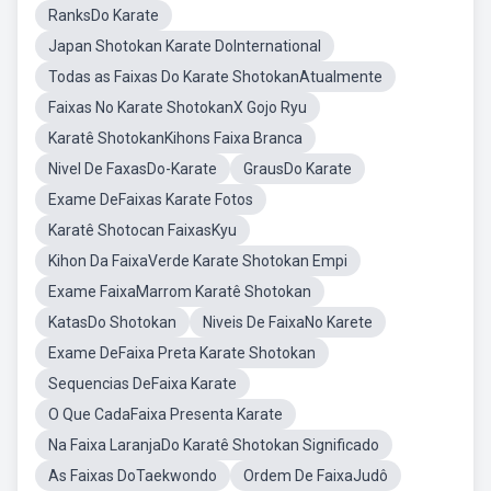
RanksDo Karate
Japan Shotokan Karate DoInternational
Todas as Faixas Do Karate ShotokanAtualmente
Faixas No Karate ShotokanX Gojo Ryu
Karatê ShotokanKihons Faixa Branca
Nivel De FaxasDo-Karate
GrausDo Karate
Exame DeFaixas Karate Fotos
Karatê Shotocan FaixasKyu
Kihon Da FaixaVerde Karate Shotokan Empi
Exame FaixaMarrom Karatê Shotokan
KatasDo Shotokan
Niveis De FaixaNo Karete
Exame DeFaixa Preta Karate Shotokan
Sequencias DeFaixa Karate
O Que CadaFaixa Presenta Karate
Na Faixa LaranjaDo Karatê Shotokan Significado
As Faixas DoTaekwondo
Ordem De FaixaJudô