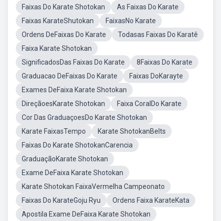
Faixas Do Karate Shotokan
As Faixas Do Karate
Faixas KarateShutokan
FaixasNo Karate
Ordens DeFaixas Do Karate
Todasas Faixas Do Karatê
Faixa Karate Shotokan
SignificadosDas Faixas Do Karate
8Faixas Do Karate
Graduacao DeFaixas Do Karate
Faixas DoKarayte
Exames DeFaixa Karate Shotokan
DireçãoesKarate Shotokan
Faixa CoralDo Karate
Cor Das GraduaçoesDo Karate Shotokan
Karate FaixasTempo
Karate ShotokanBelts
Faixas Do Karate ShotokanCarencia
GraduaçãoKarate Shotokan
Exame DeFaixa Karate Shotokan
Karate Shotokan FaixaVermelha Campeonato
Faixas Do KarateGoju Ryu
Ordens Faixa KarateKata
Apostila Exame DeFaixa Karate Shotokan