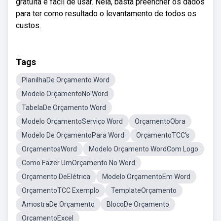
gratuita e fácil de usar. Nela, basta preencher os dados
para ter como resultado o levantamento de todos os
custos.
Tags
PlanilhaDe Orçamento Word
Modelo OrçamentoNo Word
TabelaDe Orçamento Word
Modelo OrçamentoServiço Word
OrçamentoObra
Modelo De OrçamentoPara Word
OrçamentoTCC's
OrçamentosWord
Modelo Orçamento WordCom Logo
Como Fazer UmOrçamento No Word
Orçamento DeElétrica
Modelo OrçamentoEm Word
OrçamentoTCC Exemplo
TemplateOrçamento
AmostraDe Orçamento
BlocoDe Orçamento
OrçamentoExcel