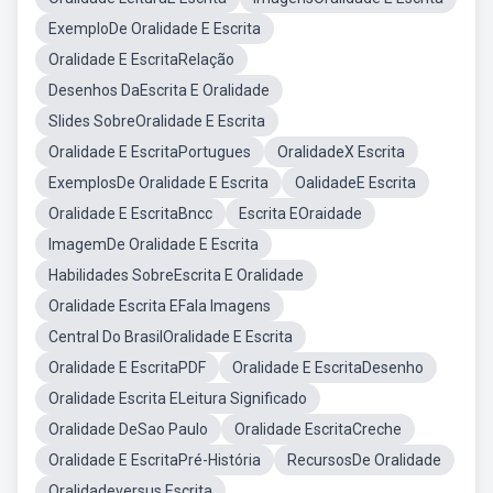
ExemploDe Oralidade E Escrita
Oralidade E EscritaRelação
Desenhos DaEscrita E Oralidade
Slides SobreOralidade E Escrita
Oralidade E EscritaPortugues
OralidadeX Escrita
ExemplosDe Oralidade E Escrita
OalidadeE Escrita
Oralidade E EscritaBncc
Escrita EOraidade
ImagemDe Oralidade E Escrita
Habilidades SobreEscrita E Oralidade
Oralidade Escrita EFala Imagens
Central Do BrasilOralidade E Escrita
Oralidade E EscritaPDF
Oralidade E EscritaDesenho
Oralidade Escrita ELeitura Significado
Oralidade DeSao Paulo
Oralidade EscritaCreche
Oralidade E EscritaPré-História
RecursosDe Oralidade
Oralidadeversus Escrita