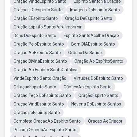
Oração VindoEspirito Santo
Espirito SantoNa Oração
Oracoes DoEspirito Santo
Imagens DoEspirito Santo
Oração EEspirito Santo
Oração DeEspírito Santo
Oração Espirito SantoPara Imprimir
Dons DoEspirito Santo
Espirito SantoAcolhe Oração
Oração PeloEspirito Santo
Bom DIAEspirito Santo
Oração AoExpirito Santo
Oracao Da Saude
Oraçao DivinaEspirito Santo
Oração Ao EspíritoSamto
Oração Ao Espírito SantoCatólica
VindeEspírito Santo Oração
Virtudes DoEspirito Santo
OrfaçaoEspirito Santo
CânticoAo Espirito Santo
Oracao Teço DoEspirito Santo
OraçãoEspirto Santo
Oraçao VindEspirito Santo
Novena DoEspirito Santos
Oracao soEspirito Santo
Completa OracaoAo Espirito Santo
Oracao AoCriador
Pessoa OrandoAo Espirito Santo