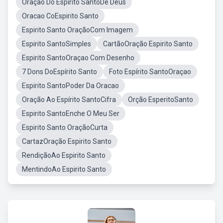
Oração Do Espírito SantoDe Deus
Oracao CoEspirito Santo
Espirito Santo OraçãoCom Imagem
Espirito SantoSimples
CartãoOração Espirito Santo
Espirito SantoOraçao Com Desenho
7 Dons DoEspírito Santo
Foto Espírito SantoOraçao
Espirito SantoPoder Da Oracao
Oração Ao Espírito SantoCifra
Orção EsperitoSanto
Espirito SantoEnche O Meu Ser
Espirito Santo OraçãoCurta
CartazOração Espirito Santo
RendiçãoAo Espirito Santo
MentindoAo Espirito Santo