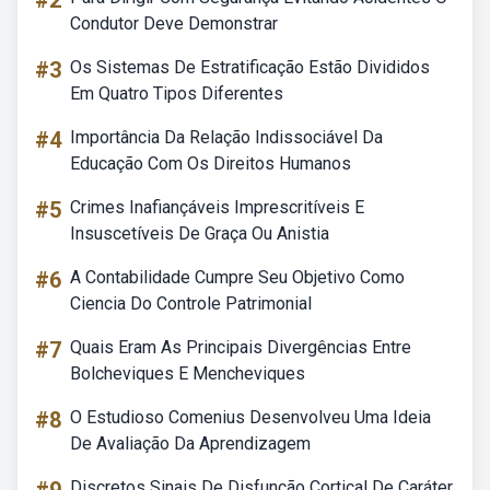
#2
Condutor Deve Demonstrar
#3
Os Sistemas De Estratificação Estão Divididos
Em Quatro Tipos Diferentes
#4
Importância Da Relação Indissociável Da
Educação Com Os Direitos Humanos
#5
Crimes Inafiançáveis Imprescritíveis E
Insuscetíveis De Graça Ou Anistia
#6
A Contabilidade Cumpre Seu Objetivo Como
Ciencia Do Controle Patrimonial
#7
Quais Eram As Principais Divergências Entre
Bolcheviques E Mencheviques
#8
O Estudioso Comenius Desenvolveu Uma Ideia
De Avaliação Da Aprendizagem
Discretos Sinais De Disfunção Cortical De Caráter