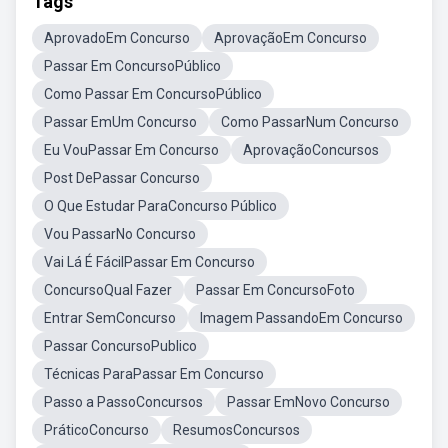
Tags
AprovadoEm Concurso
AprovaçãoEm Concurso
Passar Em ConcursoPúblico
Como Passar Em ConcursoPúblico
Passar EmUm Concurso
Como PassarNum Concurso
Eu VouPassar Em Concurso
AprovaçãoConcursos
Post DePassar Concurso
O Que Estudar ParaConcurso Público
Vou PassarNo Concurso
Vai Lá É FácilPassar Em Concurso
ConcursoQual Fazer
Passar Em ConcursoFoto
Entrar SemConcurso
Imagem PassandoEm Concurso
Passar ConcursoPublico
Técnicas ParaPassar Em Concurso
Passo a PassoConcursos
Passar EmNovo Concurso
PráticoConcurso
ResumosConcursos