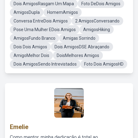
Dois AmigosRasgam Um Mapa
Foto DeDois Amigos
AmigosDupla
HomemAmigos
Conversa EntreDois Amigos
2 AmigosConversando
Pose Uma Mulher EDois Amigos
AmigosHiking
AmigosFundo Branco
Amigas Sorrindo
Dois Dois Amigos
Dois AmigosDSE Abraçando
AmigoMelhor Dois
DoisMelhores Amigos
Dois AmigosSendo Intrevistados
Foto Dois AmigosHD
Emelie
Como mentor, minha dedicação é total ao