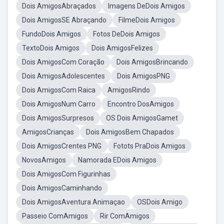
Dois AmigosAbraçados
Imagens DeDois Amigos
Dois AmigosSE Abraçando
FilmeDois Amigos
FundoDois Amigos
Fotos DeDois Amigos
TextoDois Amigos
Dois AmigosFelizes
Dois AmigosCom Coração
Dois AmigosBrincando
Dois AmigosAdolescentes
Dois AmigosPNG
Dois AmigosCom Raica
AmigosRindo
Dois AmigosNum Carro
Encontro DosAmigos
Dois AmigosSurpresos
OS Dois AmigosGamet
AmigosCrianças
Dois AmigosBem Chapados
Dois AmigosCrentes PNG
Fotots PraDois Amigos
NovosAmigos
Namorada EDois Amigos
Dois AmigosCom Figurinhas
Dois AmigosCaminhando
Dois AmigosAventura Animaçao
OSDois Amigo
Passeio ComAmigos
Rir ComAmigos