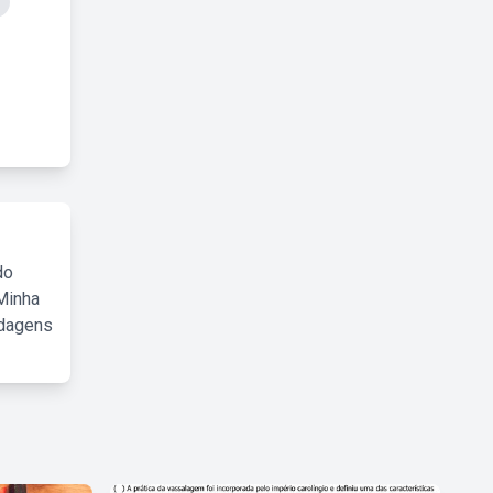
do
Minha
rdagens