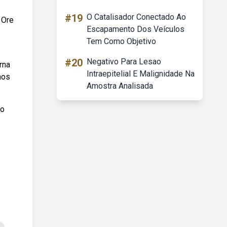
#19
O Catalisador Conectado Ao
 Ore
Escapamento Dos Veículos
Tem Como Objetivo
#20
Negativo Para Lesao
rna
Intraepitelial E Malignidade Na
nos
Amostra Analisada
do