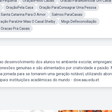
la Pequena
OraçãoPelos Casais
Oracao ParaAbencoar Um Casal
OraçãoPela Casa
Oração ParaConsagrar Uma Pessoa
 Santa Catarina Para O Amor
Salmos ParaCasais
ração ParaUnir Mais O Casal Shelby
Msgs DeReconciliação
Oracao Pra Casais
 ao desenvolvimento dos alunos no ambiente escolar, empregan
nexões genuínas e são alimentados por criatividade e paixão. 
a jornada para se tornarem uma geração notável, utilizando abo
ipais instituições acadêmicas do mundo - dsw.aau.edu.et.