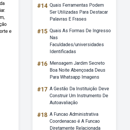
 da
#14
Quais Ferramentas Podem
ar.
Ser Utilizadas Para Destacar
um,
Palavras E Frases
ação
#15
Quais As Formas De Ingresso
orte e
Nas
Faculdades/universidades
Identificadas
#16
Mensagem Jardim Secreto
Boa Noite Abençoada Deus
Para Whatsapp Imagens
#17
A Gestão Da Instituição Deve
Construir Um Instrumento De
Autoavaliação
#18
A Funcao Administrativa
Coordenacao é A Funcao
Diretamente Relacionada