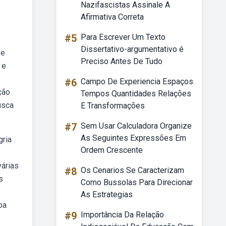
Nazifascistas Assinale A
Afirmativa Correta
#5
Para Escrever Um Texto
Dissertativo-argumentativo é
 e
Preciso Antes De Tudo
 e
#6
Campo De Experiencia Espaços
ção
Tempos Quantidades Relações
usca
E Transformações
#7
Sem Usar Calculadora Organize
As Seguintes Expressões Em
gria
Ordem Crescente
várias
#8
Os Cenarios Se Caracterizam
s
Como Bussolas Para Direcionar
As Estrategias
ba
#9
Importância Da Relação