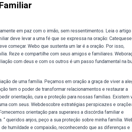
Familiar
ramente em paz com o irmão, sem ressentimentos. Leia o artigo
iliar deve levar a uma fé que se expressa na oração: Catequese
deve começar. Webo que sustenta um lar é a oração. Por isso,
ília. Reze e compartilhe com seus amigos e familiares. Webora
ciliação com deus e com os outros é um passo fundamental na b
iação de uma família. Peçamos em oração a graça de viver a ale
ação tem o poder de transformar relacionamentos e restaurar a
pedir orientação, cura e proteção para nossas famílias. Existem 
da uma com seus. Webdescobre estratégias perspicazes e oraçõe
. Fornecemos orientação para superares a discórdia familiar e
 “ queridos anjos, peço a sua proteção sobre minha família. We
to de humildade e compaixão, reconhecendo que as diferenças e