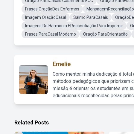
Oração ParaCasais Casamento ECC
Oraçao ParaEsco
Frases OraçãoDos Enfermos
MensagemReconciliação
Imagem OraçãoCasal
Salmo ParaCasais
OraçãoDe
Imagens De Harmonia EReconciliação Para Imprimir
O
Frases ParaCasal Moderno
Oração ParaOrientação
Emelie
Como mentor, minha dedicação é total
métodos pedagógicos que priorizam co
missão é orientar os estudantes em su
educacionais reconhecidas pelas princ
Related Posts