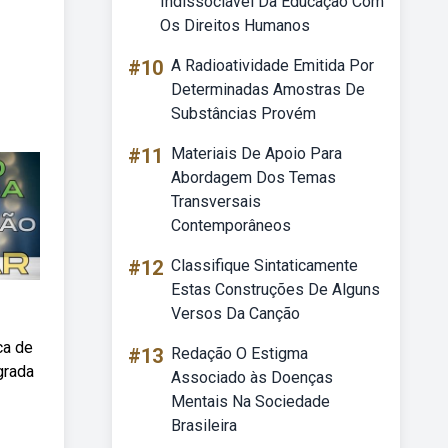
Indissociável Da Educação Com
Os Direitos Humanos
#10
A Radioatividade Emitida Por
Determinadas Amostras De
Substâncias Provém
#11
Materiais De Apoio Para
Abordagem Dos Temas
Transversais
Contemporâneos
#12
Classifique Sintaticamente
Estas Construções De Alguns
Versos Da Canção
ca de
#13
Redação O Estigma
grada
Associado às Doenças
Mentais Na Sociedade
Brasileira