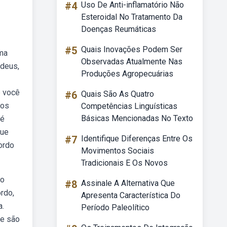
#4
Uso De Anti-inflamatório Não
Esteroidal No Tratamento Da
Doenças Reumáticas
#5
Quais Inovações Podem Ser
uma
Observadas Atualmente Nas
 deus,
Produções Agropecuárias
e você
#6
Quais São As Quatro
aos
Competências Linguísticas
Básicas Mencionadas No Texto
té
que
#7
Identifique Diferenças Entre Os
ordo
Movimentos Sociais
Tradicionais E Os Novos
ão
#8
Assinale A Alternativa Que
rdo,
Apresenta Característica Do
a.
Período Paleolítico
de são