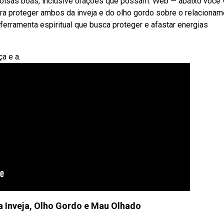
coisas boas, inclusive orações que possam. Web — abaixo você v
para proteger ambos da inveja e do olho gordo sobre o relaciona
erramenta espiritual que busca proteger e afastar energias
a e a.
 Inveja, Olho Gordo e Mau Olhado