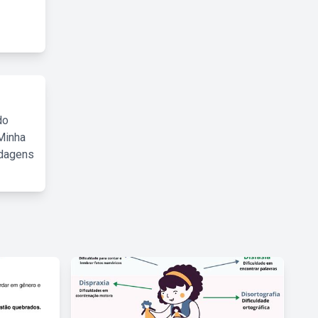
do
Minha
rdagens