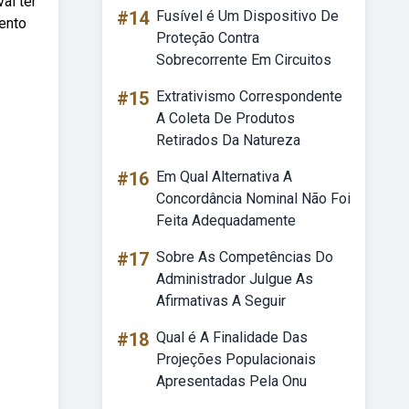
ai ter
#14
Fusível é Um Dispositivo De
mento
Proteção Contra
Sobrecorrente Em Circuitos
#15
Extrativismo Correspondente
A Coleta De Produtos
Retirados Da Natureza
#16
Em Qual Alternativa A
Concordância Nominal Não Foi
Feita Adequadamente
#17
Sobre As Competências Do
Administrador Julgue As
Afirmativas A Seguir
#18
Qual é A Finalidade Das
Projeções Populacionais
Apresentadas Pela Onu