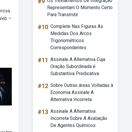
#9
Os Treinamentos De Integração
Representam O Momento Certo
erosa
Para Transmitir
 Web —
#10
Complete Nas Figuras As
Medidas Dos Arcos
Trigonométricos
Correspondentes
#11
Assinale A Alternativa Cuja
Oração Subordinada é
Substantiva Predicativa
#12
Sobre Outras áreas Voltadas à
Economia Assinale A
Alternativa Incorreta
#13
Assinale A Alternativa
Incorreta Sobre A Avaliação
De Agentes Químicos: