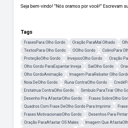
Seja bem-vindo! "Nós oramos por você!" Escrevam su
Tags
FrasesPara Olho Gordo
Oração ParaMal Olhado
Olh
TextosPara Olho Gordo
OOlho Gordo
ColirioPara O
ProteçãoOlho Gordo
InvejosoOlho Gordo
Oração Pa
Olho Gordo ParaEspantar Inveja
SaiOlho Gordo
Ora
Olho GordoAnimação
Imagem ParaRebater Olho Gord
Noia DeOlho Gordo
Runa ContraOlho Gordo
CredéP
Erstatrua ContraOlho Gordo
Simbulo ParaTirar Olho G
Desenho Pra AfastarOlho Gordo
Frases SobreOlho Go
Quadros Com Frase DeOlho Gordo Para Imprimir
Frase
Frases MotivacionaisOlho Gordo
Desenhos Para Pintar
Oração ParaAfastar OS Males
Imagem Que AfastaOlh