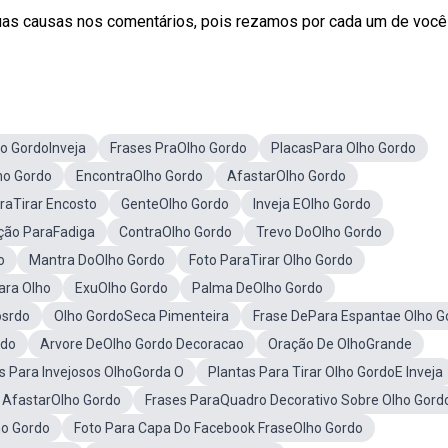
as causas nos comentários, pois rezamos por cada um de vocês,
o GordoInveja
Frases PraOlho Gordo
PlacasPara Olho Gordo
lho Gordo
EncontraOlho Gordo
AfastarOlho Gordo
raTirar Encosto
GenteOlho Gordo
Inveja EOlho Gordo
ção ParaFadiga
ContraOlho Gordo
Trevo DoOlho Gordo
o
Mantra DoOlho Gordo
Foto ParaTirar Olho Gordo
ara Olho
ExuOlho Gordo
Palma DeOlho Gordo
osrdo
Olho GordoSeca Pimenteira
Frase DePara Espantae Olho G
rdo
Arvore DeOlho Gordo Decoracao
Oração De OlhoGrande
s Para Invejosos OlhoGorda O
Plantas Para Tirar Olho GordoE Inveja
 AfastarOlho Gordo
Frases ParaQuadro Decorativo Sobre Olho Gord
o Gordo
Foto Para Capa Do Facebook FraseOlho Gordo