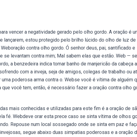
ra vencer a negatividade gerado pelo olho gordo. A oração é 
 lançarem, estou protegido pelo brilho lúcido do olho de luz de
Weboração contra olho gordo. Ó senhor deus, pai, santificado e
ue se levantam contra mim; Mal sabem elas que estão. Web — s
rdo, a benzedeira indica tomar banho de manjericão da cabeça 
ofrendo com a inveja, seja de amigos, colegas de trabalho ou a
er uma poderosa arma contra o. Webse você é vítima de alguém 
que você tem, então, é necessário fazer a oração contra olho g
das mais conhecidas e utilizadas para este fim é a oração de s
a fé. Webdeve orar esta prece caso se sinta vítima de olhos go
dando. Repouse num local sossegado onde se sinta em paz e faç
invejosas, segue abaixo duas simpatias poderosas e a oração 