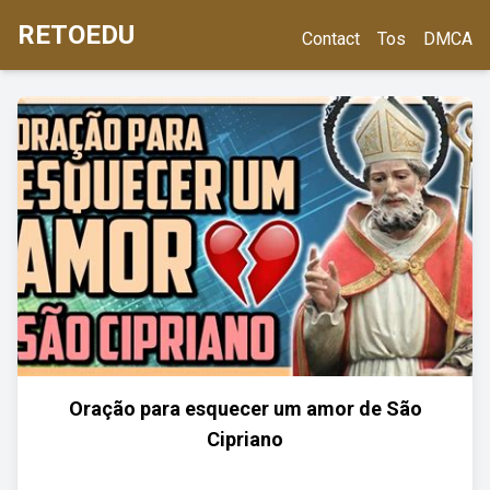
RETOEDU
Contact
Tos
DMCA
Oração para esquecer um amor de São
Cipriano