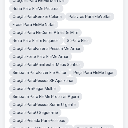
Orações Para EleMe Man Dar
Runa Para EleMe Procurar
Oração ParaBenzer Coluna
Palavras Para EleVoltar
Frase Para EleMe Notar
Oração Para EleCorrer Atrás De Mim
Reza Para EleTe Esquecer
SóPara Eles
Oração ParaFazer a Pessoa Me Amar
Oração Forte Para EleMe Amar
Oração ParaManifestar Meus Sonhos
Simpatia ParaFazer Ele Voltar
Peça Para EleMe Ligar
Oração ParaPessoa SE Apaixonar
Oracao PraPegar Mulher
Simpatia Para EleMe Procurar Agora
Oração ParaPessoa Sumir Urgente
Oracao ParaO Segue-me
Oração Pesada ParaPessoas