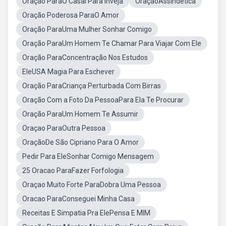
Oração ParaO Casal Para Inveja
OraçãoAssindética
Oração Poderosa ParaO Amor
Oração ParaUma Mulher Sonhar Comigo
Oração ParaUm Homem Te Chamar Para Viajar Com Ele
Oração ParaConcentração Nos Estudos
EleUSA Magia Para Eschever
Oração ParaCriança Perturbada Com Birras
Oração Com a Foto Da PessoaPara Ela Te Procurar
Oração ParaUm Homem Te Assumir
Oraçao ParaOutra Pessoa
OraçãoDe São Cipriano Para O Amor
Pedir Para EleSonhar Comigo Mensagem
25 Oracao ParaFazer Forfologia
Oraçao Muito Forte ParaDobra Uma Pessoa
Oracao ParaConseguei Minha Casa
Receitas E Simpatia Pra ElePensa E MIM