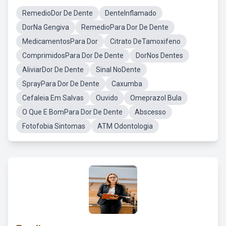
RemedioDor De Dente
DenteInflamado
DorNa Gengiva
RemedioPara Dor De Dente
MedicamentosPara Dor
Citrato DeTamoxifeno
ComprimidosPara Dor De Dente
DorNos Dentes
AliviarDor De Dente
Sinal NoDente
SprayPara Dor De Dente
Caxumba
Cefaleia Em Salvas
Ouvido
Omeprazol Bula
O Que E BomPara Dor De Dente
Abscesso
Fotofobia Sintomas
ATM Odontologia