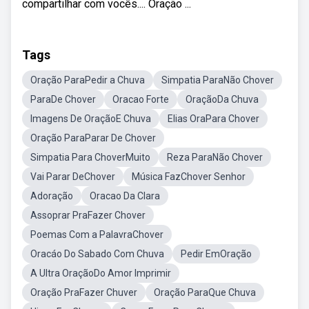
compartilhar com vocês.... Oração ...
Tags
Oração ParaPedir a Chuva
Simpatia ParaNão Chover
ParaDe Chover
Oracao Forte
OraçãoDa Chuva
Imagens De OraçãoE Chuva
Elias OraPara Chover
Oração ParaParar De Chover
Simpatia Para ChoverMuito
Reza ParaNão Chover
Vai Parar DeChover
Música FazChover Senhor
Adoração
Oracao Da Clara
Assoprar PraFazer Chover
Poemas Com a PalavraChover
Oracáo Do Sabado Com Chuva
Pedir EmOração
A Ultra OraçãoDo Amor Imprimir
Oração PraFazer Chuver
Oração ParaQue Chuva