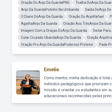
Oração Do Anjo Da GuardaPNG
Toalha DoAnjo Da Gua
Anjo Da GuardaPotinho Na Umbanda
Saída DeAnjo D
O Diario DoAnjo Da Guarda
Oração Do AnjoRafael
P
AgathaAnjo Da Guarda
Oração Aos TrêsAnjos Da Gua
Imagem Com a Oraçao DoAnjo Da Guarda
Deitar Par
Colar Cruzado UbandaAnjo Da Guarda
Oração AnjoIm
Oração Pro Anjo Da GuardaPoderoso Protetor
Pade P
Emelie
Como mentor, minha dedicação é total
métodos pedagógicos que priorizam co
missão é orientar os estudantes em su
educacionais reconhecidas pelas princ