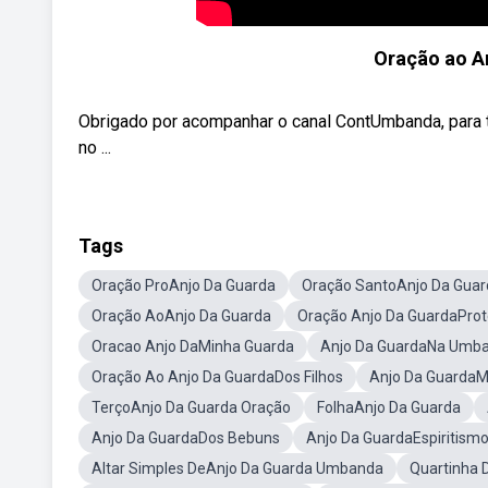
Oração ao A
Obrigado por acompanhar o canal ContUmbanda, para t
no ...
Tags
Oração ProAnjo Da Guarda
Oração SantoAnjo Da Guar
Oração AoAnjo Da Guarda
Oração Anjo Da GuardaPro
Oracao Anjo DaMinha Guarda
Anjo Da GuardaNa Umb
Oração Ao Anjo Da GuardaDos Filhos
Anjo Da GuardaM
TerçoAnjo Da Guarda Oração
FolhaAnjo Da Guarda
Anjo Da GuardaDos Bebuns
Anjo Da GuardaEspiritism
Altar Simples DeAnjo Da Guarda Umbanda
Quartinha 