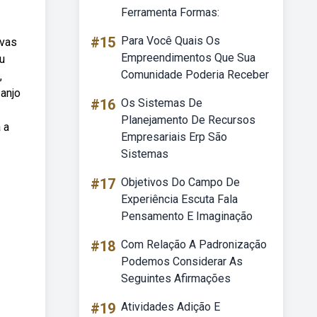
Ferramenta Formas:
#15
Para Você Quais Os
ivas
Empreendimentos Que Sua
u
Comunidade Poderia Receber
,
anjo
#16
Os Sistemas De
Planejamento De Recursos
 a
Empresariais Erp São
Sistemas
#17
Objetivos Do Campo De
Experiência Escuta Fala
Pensamento E Imaginação
#18
Com Relação A Padronização
Podemos Considerar As
Seguintes Afirmações
#19
Atividades Adição E