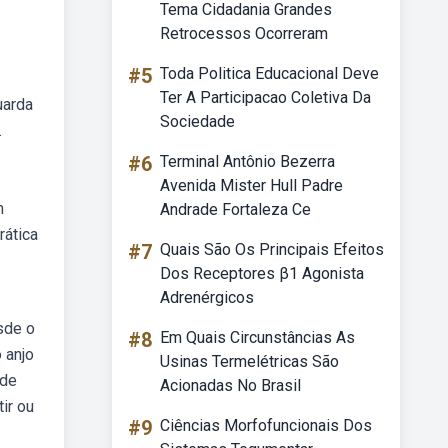
Tema Cidadania Grandes
Retrocessos Ocorreram
#5
Toda Politica Educacional Deve
Ter A Participacao Coletiva Da
uarda
Sociedade
.
#6
Terminal Antônio Bezerra
Avenida Mister Hull Padre
m
Andrade Fortaleza Ce
rática
#7
Quais São Os Principais Efeitos
Dos Receptores β1 Agonista
Adrenérgicos
esde o
#8
Em Quais Circunstâncias As
 anjo
Usinas Termelétricas São
 de
Acionadas No Brasil
ir ou
#9
Ciências Morfofuncionais Dos