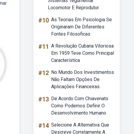
Sistemas Tegumentar
mar.
Locomotor E Reprodutor
#10
As Teorias Em Psicologia Se
Originaram De Diferentes
Fontes Filosoficas
#11
A Revolução Cubana Vitoriosa
Em 1959 Teve Como Principal
Característica
#12
No Mundo Dos Investimentos
Não Faltam Opções De
Aplicações Financeiras
#13
De Acordo Com Chiavenato
s
Como Podemos Definir O
Desenvolvimento Humano
#14
Selecione A Alternativa Que
Descreve Corretamente A