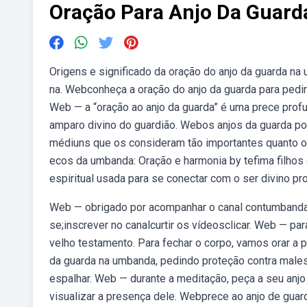
Oração Para Anjo Da Guar
Origens e significado da oração do anjo da guarda na 
na. Webconheça a oração do anjo da guarda para pedir 
Web — a “oração ao anjo da guarda” é uma prece prof
amparo divino do guardião. Webos anjos da guarda p
médiuns que os consideram tão importantes quanto os
ecos da umbanda: Oração e harmonia by tefima filhos
espiritual usada para se conectar com o ser divino pr
Web — obrigado por acompanhar o canal contumbanda,
se;inscrever no canalcurtir os vídeosclicar. Web — par
velho testamento. Para fechar o corpo, vamos orar a
da guarda na umbanda, pedindo proteção contra males, 
espalhar. Web — durante a meditação, peça a seu anjo 
visualizar a presença dele. Webprece ao anjo de gua