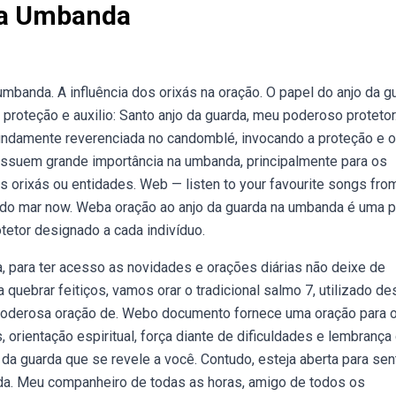
da Umbanda
umbanda. A influência dos orixás na oração. O papel do anjo da g
proteção e auxilio: Santo anjo da guarda, meu poderoso protetor
undamente reverenciada no candomblé, invocando a proteção e o
ossuem grande importância na umbanda, principalmente para os
 orixás ou entidades. Web — listen to your favourite songs fro
 do mar now. Weba oração ao anjo da guarda na umbanda é uma p
otetor designado a cada indivíduo.
 para ter acesso as novidades e orações diárias não deixe de
a quebrar feitiços, vamos orar o tradicional salmo 7, utilizado d
 poderosa oração de. Webo documento fornece uma oração para o
orientação espiritual, força diante de dificuldades e lembrança
da guarda que se revele a você. Contudo, esteja aberta para sent
rda. Meu companheiro de todas as horas, amigo de todos os