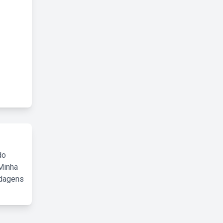
do
Minha
rdagens