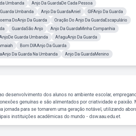
rda Umbanda
Anjo Da GuardaDe Cada Pessoa
e Guarda Umbanda
Anjo Da GuardaAniel
GIFAnjo Da Guarda
oema DoAnjo Da Guarda
Oração Do Anjo Da GuardaEscapulário
rda
GuardaSão Anjo
Anjo Da GuardaMinha Companhia
a AnjoDe Guarda Umbanda
AfaguAnjo Da Guarda
amaiah
Bom DIAAnjo Da Guarda
raAnjo Da Guarda Na Umbanda
Anjo Da GuardaMenino
 ao desenvolvimento dos alunos no ambiente escolar, empregan
nexões genuínas e são alimentados por criatividade e paixão. 
a jornada para se tornarem uma geração notável, utilizando abo
ipais instituições acadêmicas do mundo - dsw.aau.edu.et.