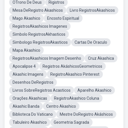
OTrono De Deus
Rigistros
Mesa DeRegistro Akashicos
Livro RegistrosAkashicos
Mago Akashico
Encosto Espiritual
RegistrosAkashicos Imagenes
Simbolo RegistrosAkhasticos
Simbologo RegistrosAkasticos
Cartas De Oraculo
Mapa Akashico
RegistrosAkashicos Imagem Desenho
Cruz Akashica
Apocalipse 4
Registros AkáshicosGeometricos
Akashic Imagens
RegistroAkashico Pinterest
Desenhos DeRegistros
Livros SobreRegistros Acasticos
Aparelho Akashico
Orações Akashicas
RegistroAkashico Coluna
Akashic Banda
Centro Akashico
Biblioteca Do Vaticano
Mestre DoRegistro Akáshicos
Tabuleiro Akashico
Geometria Sagrada