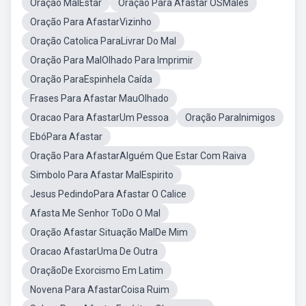
Oração MalEstar
Oração Para Afastar OSMales
Oração Para AfastarVizinho
Oração Catolica ParaLivrar Do Mal
Oração Para MalOlhado Para Imprimir
Oração ParaEspinhela Caída
Frases Para Afastar MauOlhado
Oracao Para AfastarUm Pessoa
Oração ParaInimigos
EbóPara Afastar
Oração Para AfastarAlguém Que Estar Com Raiva
Simbolo Para Afastar MalEspirito
Jesus PedindoPara Afastar O Calice
Afasta Me Senhor ToDo O Mal
Oração Afastar Situação MalDe Mim
Oracao AfastarUma De Outra
OraçãoDe Exorcismo Em Latim
Novena Para AfastarCoisa Ruim