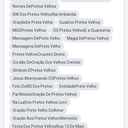
Nomes DePretos Velhos
DIA Dos Pretos VelhosNa Umbanda
OraçãoDe Preta Velha
GuiaDos Pretos Velhos
MSGPretos Velhos
OS Pretos VelhosE a Quaresma
Mensagem DePreto Velho
Magia DePretos Velhos
Mensagens DePreto Velho
Pretos VelhosCruzeiro Divino
Cordão DeOração Dos Velhos Crentes
Símbolo EPretos Velhos
Jesus Abençoando OSPretos Velhos
Foto DoREI Dos Pretos
EntidadePreto Velho
Pai MoisésOração De Pretos Velhos
Na LuzDos Pretos Velhos Livro
Oração Preto Velho DoAmor
Oração Aos Pretos VelhosWemystic
Festa Dos Pretos VelhosRua 13 De Maio