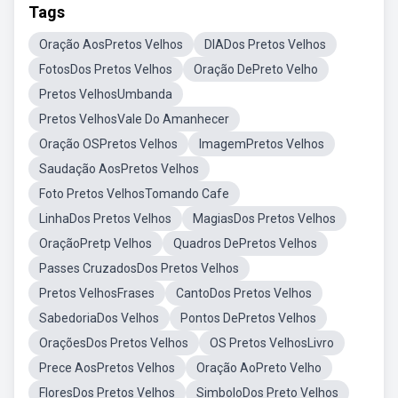
Tags
Oração AosPretos Velhos
DIADos Pretos Velhos
FotosDos Pretos Velhos
Oração DePreto Velho
Pretos VelhosUmbanda
Pretos VelhosVale Do Amanhecer
Oração OSPretos Velhos
ImagemPretos Velhos
Saudação AosPretos Velhos
Foto Pretos VelhosTomando Cafe
LinhaDos Pretos Velhos
MagiasDos Pretos Velhos
OraçãoPretp Velhos
Quadros DePretos Velhos
Passes CruzadosDos Pretos Velhos
Pretos VelhosFrases
CantoDos Pretos Velhos
SabedoriaDos Velhos
Pontos DePretos Velhos
OraçõesDos Pretos Velhos
OS Pretos VelhosLivro
Prece AosPretos Velhos
Oração AoPreto Velho
FloresDos Pretos Velhos
SimboloDos Preto Velhos