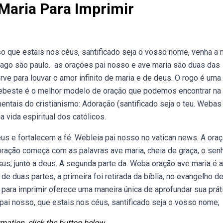
Maria Para Imprimir
o que estais nos céus, santificado seja o vosso nome, venha a 
 ago são paulo. ️ as orações pai nosso e ave maria são duas das
ve para louvar o amor infinito de maria e de deus. O rogo é uma
Webeste é o melhor modelo de oração que podemos encontrar na
ntais do cristianismo: Adoração (santificado seja o teu. Webas
 vida espiritual dos católicos.
e fortalecem a fé. Webleia pai nosso no vatican news. A oraç
oração começa com as palavras ave maria, cheia de graça, o sen
us, junto a deus. A segunda parte da. Weba oração ave maria é 
e duas partes, a primeira foi retirada da bíblia, no evangelho d
 para imprimir oferece uma maneira única de aprofundar sua prát
ai nosso, que estais nos céus, santificado seja o vosso nome;
mation, click the button below.