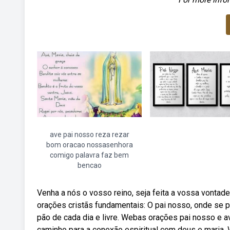
ave pai nosso reza rezar
bom oracao nossasenhora
comigo palavra faz bem
bencao
Venha a nós o vosso reino, seja feita a vossa vonta
orações cristãs fundamentais: O pai nosso, onde se p
pão de cada dia e livre. Webas orações pai nosso e av
caminho para a conexão espiritual com deus e maria.