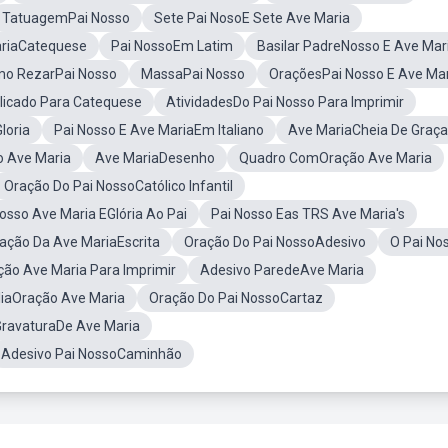
TatuagemPai Nosso
Sete Pai NosoE Sete Ave Maria
riaCatequese
Pai NossoEm Latim
Basilar PadreNosso E Ave Mar
o RezarPai Nosso
MassaPai Nosso
OraçõesPai Nosso E Ave Ma
licado Para Catequese
AtividadesDo Pai Nosso Para Imprimir
loria
Pai Nosso E Ave MariaEm Italiano
Ave MariaCheia De Graça
o Ave Maria
Ave MariaDesenho
Quadro ComOração Ave Maria
Oração Do Pai NossoCatólico Infantil
osso Ave Maria EGlória Ao Pai
Pai Nosso Eas TRS Ave Maria's
ação Da Ave MariaEscrita
Oração Do Pai NossoAdesivo
O Pai No
ão Ave Maria Para Imprimir
Adesivo ParedeAve Maria
liaOração Ave Maria
Oração Do Pai NossoCartaz
ravaturaDe Ave Maria
Adesivo Pai NossoCaminhão