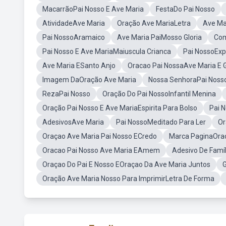
MacarrãoPai Nosso E Ave Maria
FestaDo Pai Nosso
AtividadeAve Maria
Oração Ave MariaLetra
Ave Ma
Pai NossoAramaico
Ave Maria PaiMosso Gloria
Com
Pai Nosso E Ave MariaMaiuscula Crianca
Pai NossoExp
Ave Maria ESanto Anjo
Oracao Pai NossaAve Maria E G
Imagem DaOração Ave Maria
Nossa SenhoraPai Noss
RezaPai Nosso
Oração Do Pai NossoInfantil Menina
Oração Pai Nosso E Ave MariaEspirita Para Bolso
Pai N
AdesivosAve Maria
Pai NossoMeditado Para Ler
Or
Oraçao Ave Maria Pai Nosso ECredo
Marca PaginaOraç
Oracao Pai Nosso Ave Maria EAmem
Adesivo De Famí
Oraçao Do Pai E Nosso EOraçao Da Ave Maria Juntos
G
Oração Ave Maria Nosso Para ImprimirLetra De Forma