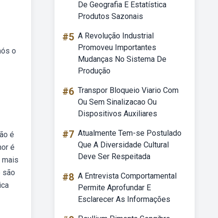
De Geografia E Estatística
Produtos Sazonais
#5
A Revolução Industrial
Promoveu Importantes
nós o
Mudanças No Sistema De
Produção
#6
Transpor Bloqueio Viario Com
Ou Sem Sinalizacao Ou
Dispositivos Auxiliares
#7
Atualmente Tem-se Postulado
ão é
Que A Diversidade Cultural
hor é
Deve Ser Respeitada
a mais
e são
#8
A Entrevista Comportamental
ica
Permite Aprofundar E
Esclarecer As Informações