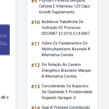
#9
Psyllium Pimenta Gengibre
Cafeína E Vitaminas 120 Caps
Growth Supplements
#10
Audiência Trabalhista De
Instrução 03 Processo:
0024987-32.2016.5.24.0007
#11
Sobre Os Fundamentos Do
Multiculturalismo Assinale A
Alternativa Correta
#12
Em Relação Ao Cenário
Energético Brasileiro Marque
A Alternativa Correta
#13
Considerando Os Aspectos
De Qualidade E Produtividade
 dê o
Segundo Sprague Jr
#14
Qual A Primeira Constituição