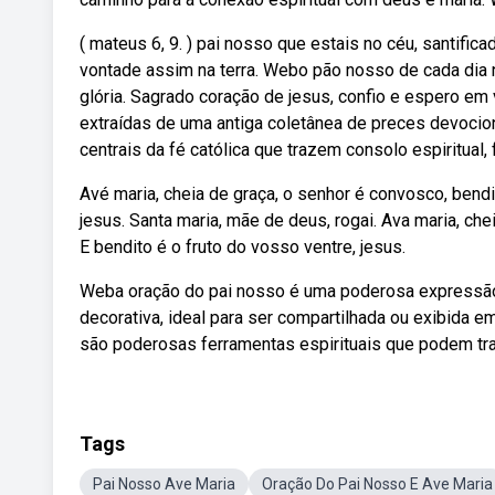
( mateus 6, 9. ) pai nosso que estais no céu, santific
vontade assim na terra. Webo pão nosso de cada dia n
glória. Sagrado coração de jesus, confio e espero em 
extraídas de uma antiga coletânea de preces devocio
centrais da fé católica que trazem consolo espiritua
Avé maria, cheia de graça, o senhor é convosco, bendi
jesus. Santa maria, mãe de deus, rogai. Ava maria, ch
E bendito é o fruto do vosso ventre, jesus.
Weba oração do pai nosso é uma poderosa expressão 
decorativa, ideal para ser compartilhada ou exibida e
são poderosas ferramentas espirituais que podem traz
Tags
Pai Nosso Ave Maria
Oração Do Pai Nosso E Ave Maria