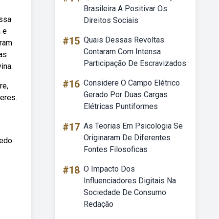
Brasileira A Positivar Os
ossa
Direitos Sociais
 e
#15
Quais Dessas Revoltas
oram
Contaram Com Intensa
as
Participação De Escravizados
ina.
#16
Considere O Campo Elétrico
re,
Gerado Por Duas Cargas
heres.
Elétricas Puntiformes
#17
As Teorias Em Psicologia Se
Originaram De Diferentes
redo
Fontes Filosoficas
#18
O Impacto Dos
Influenciadores Digitais Na
Sociedade De Consumo
Redação