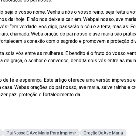
ado seja o vosso nome; Venha a nós o vosso reino, seja feita a v
os dai hoje. E não nos deixeis cair em. Webpai nosso, ave maria
vós! “em verdade, vos digo, passarão o céu e a terra, mas as. F
nais, chamada. Weba oração do pai nosso e ave maria são prátic
l, fortalecem a conexão com o sagrado e promovem a proteção div
ta sois vós entre as mulheres. E bendito é o fruto do vosso vent
eia de graça, o senhor é convosco, bendita sois vós entre as mul
de fé e esperança. Este artigo oferece uma versão impressa e
m casa. Webas orações do pai nosso, ave maria, salve rainha e c
er paz, proteção e fortalecimento da.
Pai Nosso E Ave Maria Para Imprimir
Oração DaAve Maria