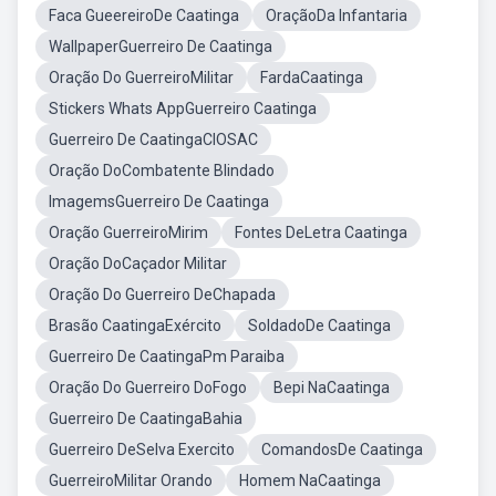
Faca GueereiroDe Caatinga
OraçãoDa Infantaria
WallpaperGuerreiro De Caatinga
Oração Do GuerreiroMilitar
FardaCaatinga
Stickers Whats AppGuerreiro Caatinga
Guerreiro De CaatingaCIOSAC
Oração DoCombatente Blindado
ImagemsGuerreiro De Caatinga
Oração GuerreiroMirim
Fontes DeLetra Caatinga
Oração DoCaçador Militar
Oração Do Guerreiro DeChapada
Brasão CaatingaExército
SoldadoDe Caatinga
Guerreiro De CaatingaPm Paraiba
Oração Do Guerreiro DoFogo
Bepi NaCaatinga
Guerreiro De CaatingaBahia
Guerreiro DeSelva Exercito
ComandosDe Caatinga
GuerreiroMilitar Orando
Homem NaCaatinga