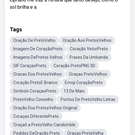
sol brilha e a.
Tags
Oração De PretoVelho
Oração Aos PretosVelhos
Imagem De CoraçãoPreto
Coração VetorPreto
Imagens DePretos Velhos
Frases Da Umbanda
GIF CoraçaoPreto
Coração PretoPNG 3D
Oracao Dos PretosVelhos
Oraçao PretoVelhos
Coração PretoE Branco
Emoji CoraçãoPreto
Simbolo CoraçaoPreto
13 De Maio
PretoVelho Conselho
Pontos De PretoVelho Letras
Oração Dos PretosVelhos Original
Coraçao DiferentePreto
Oraçaõ a PretoVelho Candomble
Pedidos DeOração Preto
Oraçao PretaVelha