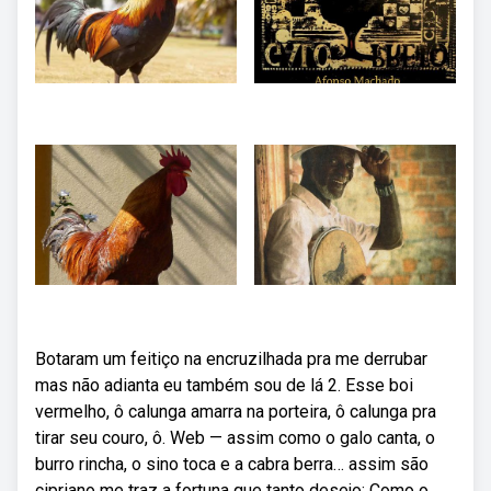
Botaram um feitiço na encruzilhada pra me derrubar
mas não adianta eu também sou de lá 2. Esse boi
vermelho, ô calunga amarra na porteira, ô calunga pra
tirar seu couro, ô. Web — assim como o galo canta, o
burro rincha, o sino toca e a cabra berra… assim são
cipriano me traz a fortuna que tanto desejo; Como o