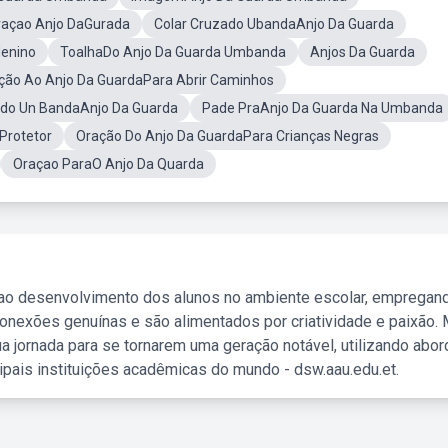
raçao Anjo DaGurada
Colar Cruzado UbandaAnjo Da Guarda
enino
ToalhaDo Anjo Da Guarda Umbanda
Anjos Da Guarda
ção Ao Anjo Da GuardaPara Abrir Caminhos
ado Un BandaAnjo Da Guarda
Pade PraAnjo Da Guarda Na Umbanda
Protetor
Oração Do Anjo Da GuardaPara Crianças Negras
Oraçao ParaO Anjo Da Quarda
 ao desenvolvimento dos alunos no ambiente escolar, empregan
nexões genuínas e são alimentados por criatividade e paixão. 
a jornada para se tornarem uma geração notável, utilizando abo
ipais instituições acadêmicas do mundo - dsw.aau.edu.et.