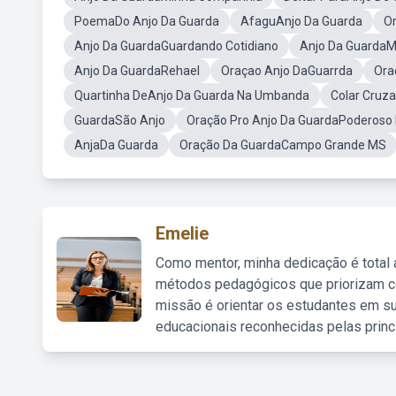
PoemaDo Anjo Da Guarda
AfaguAnjo Da Guarda
O
Anjo Da GuardaGuardando Cotidiano
Anjo Da GuardaM
Anjo Da GuardaRehael
Oraçao Anjo DaGuarrda
Ora
Quartinha DeAnjo Da Guarda Na Umbanda
Colar Cruz
GuardaSão Anjo
Oração Pro Anjo Da GuardaPoderoso 
AnjaDa Guarda
Oração Da GuardaCampo Grande MS
Emelie
Como mentor, minha dedicação é total
métodos pedagógicos que priorizam co
missão é orientar os estudantes em su
educacionais reconhecidas pelas princ