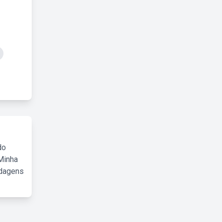
do
Minha
rdagens