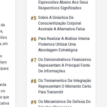
Expressões Abaixo Aos Seus
Respectivos Significados
#5
Sobre A Ginástica De
Conscientização Corporal
 da
Assinale A Alternativa Falsa
a,
ações
#6
Para Realizar A Análise Interna
a, um.
Podemos Utilizar Uma
Abordagem Estratégica
 o
#7
Os Demonstrativos Financeiros
stem
Representam A Principal Fonte
ipais
De Informações
#8
Os Treinamentos De Integração
arda
Representam O Momento Certo
 os
Para Transmitir
ra que
#9
Os Mecanismos De Defesa Do
cativa