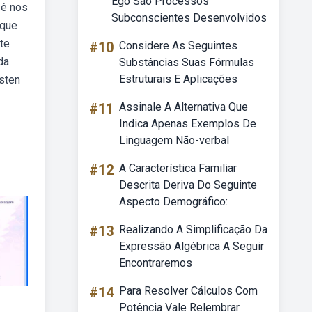
Ego Sao Processos
 é nos
Subconscientes Desenvolvidos
 que
te
#10
Considere As Seguintes
da
Substâncias Suas Fórmulas
Estruturais E Aplicações
isten
#11
Assinale A Alternativa Que
Indica Apenas Exemplos De
Linguagem Não-verbal
#12
A Característica Familiar
Descrita Deriva Do Seguinte
Aspecto Demográfico:
#13
Realizando A Simplificação Da
Expressão Algébrica A Seguir
Encontraremos
#14
Para Resolver Cálculos Com
Potência Vale Relembrar