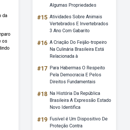
Algumas Propriedades
o da
#15
Atividades Sobre Animais
Vertebrados E Invertebrados
3 Ano Com Gabarito
mparo
e os
#16
A Criação Do Feijão-tropeiro
dindo
Na Culinária Brasileira Está
Relacionada à
#17
Para Habermas O Respeito
Pela Democracia E Pelos
Direitos Fundamentais
#18
Na História Da República
Brasileira A Expressão Estado
Novo Identifica
#19
Fusível é Um Dispositivo De
Proteção Contra