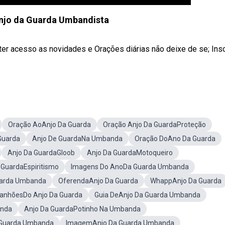
njo da Guarda Umbandista
er acesso as novidades e Orações diárias não deixe de se; Ins
Oração AoAnjo Da Guarda
Oração Anjo Da GuardaProteção
Guarda
Anjo De GuardaNa Umbanda
Oração DoAno Da Guarda
Anjo Da GuardaGloob
Anjo Da GuardaMotoqueiro
 GuardaEspiritismo
Imagens Do AnoDa Guarda Umbanda
Guarda Umbanda
OferendaAnjo Da Guarda
WhappAnjo Da Guarda
anhõesDo Anjo Da Guarda
Guia DeAnjo Da Guarda Umbanda
anda
Anjo Da GuardaPotinho Na Umbanda
e Guarda Umbanda
ImagemAnjo Da Guarda Umbanda