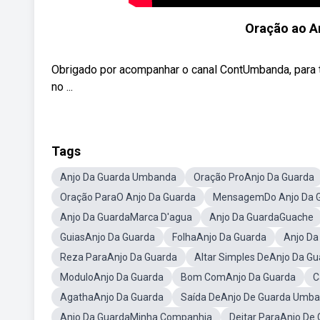
Oração ao A
Obrigado por acompanhar o canal ContUmbanda, para t
no ...
Tags
Anjo Da Guarda Umbanda
Oração ProAnjo Da Guarda
Oração ParaO Anjo Da Guarda
MensagemDo Anjo Da 
Anjo Da GuardaMarca D'agua
Anjo Da GuardaGuache
GuiasAnjo Da Guarda
FolhaAnjo Da Guarda
Anjo Da
Reza ParaAnjo Da Guarda
Altar Simples DeAnjo Da 
ModuloAnjo Da Guarda
Bom ComAnjo Da Guarda
C
AgathaAnjo Da Guarda
Saída DeAnjo De Guarda Umb
Anjo Da GuardaMinha Companhia
Deitar ParaAnjo D