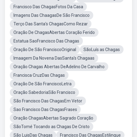
Francisco Das ChagasFotos Da Casa
Imagens Das ChaagasDe São Francisco
Terço Das Santa's ChagasComo Rezar
Oração De ChagasAbertas Coração Ferido
Estatua SaoFrancisco Das Chagas
Oração De São FranciscoOriginal
SãoLuís as Chagas
Imaagem Da Novena DasSanta's Chagaas
Oração Chagas Abertas DeAdelino De Carvalho
Francisca CruzDas Chagas
Oração De São FranciscoLetra
Oração SabedoriaSão Francisco
São Francisco Das ChagasEm Vetor
Sao Francisco Das ChagasFrases
Oração ChagasAbertas Sagrado Coração
SãoTomé Tocando as Chagas De Cristo
São LuisDas Chagas
Francisco Das ChagasEstilingue