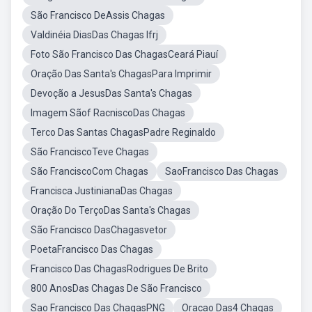
São Francisco DeAssis Chagas
Valdinéia DiasDas Chagas Ifrj
Foto São Francisco Das ChagasCeará Piauí
Oração Das Santa's ChagasPara Imprimir
Devoção a JesusDas Santa's Chagas
Imagem Sãof RacniscoDas Chagas
Terco Das Santas ChagasPadre Reginaldo
São FranciscoTeve Chagas
São FranciscoCom Chagas
SaoFrancisco Das Chagas
Francisca JustinianaDas Chagas
Oração Do TerçoDas Santa's Chagas
São Francisco DasChagasvetor
PoetaFrancisco Das Chagas
Francisco Das ChagasRodrigues De Brito
800 AnosDas Chagas De São Francisco
Sao Francisco Das ChagasPNG
Oracao Das4 Chagas