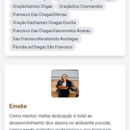
OraçãoSanta's Chgas
OraçãoDos Crismandos
Francisco Das ChagasVitimas
Oração DasSanta's Chagas Escrita
Francisco Das ChagasVasconcelos Acarau
Sao FranciscoRecebendo Aschagas
Paródia asChagas São Francisco
Emelie
Como mentor, minha dedicação é total ao
desenvolvimento dos alunos no ambiente escolar,
empregando métodos pedagógicos que priorizam