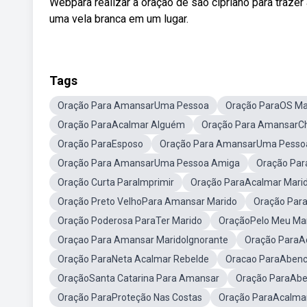
Webpara realizar a oração de são cipriano para traze
uma vela branca em um lugar.
Tags
Oração Para AmansarUma Pessoa
Oração ParaOS Ma
Oração ParaAcalmar Alguém
Oração Para AmansarC
Oração ParaEsposo
Oração Para AmansarUma Pessoa 
Oração Para AmansarUma Pessoa Amiga
Oração Para
Oração Curta ParaImprimir
Oração ParaAcalmar Mari
Oração Preto VelhoPara Amansar Marido
Oração Par
Oração Poderosa ParaTer Marido
OraçãoPelo Meu Ma
Oraçao Para Amansar MaridoIgnorante
Oração ParaA
Oração ParaNeta Acalmar Rebelde
Oracao ParaAbenc
OraçãoSanta Catarina Para Amansar
Oração ParaAbe
Oração ParaProteção Nas Costas
Oração ParaAcalmar 