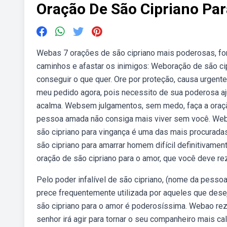
Oração De São Cipriano Pa
Webas 7 orações de são cipriano mais poderosas, forte
caminhos e afastar os inimigos: Weboração de são cip
conseguir o que quer. Ore por proteção, causa urgente 
meu pedido agora, pois necessito de sua poderosa a
acalma. Websem julgamentos, sem medo, faça a oraçã
pessoa amada não consiga mais viver sem você. Webde
são cipriano para vingança é uma das mais procurada
são cipriano para amarrar homem difícil definitivame
oração de são cipriano para o amor, que você deve re
Pelo poder infalível de são cipriano, (nome da pesso
prece frequentemente utilizada por aqueles que des
são cipriano para o amor é poderosíssima. Webao reza
senhor irá agir para tornar o seu companheiro mais ca