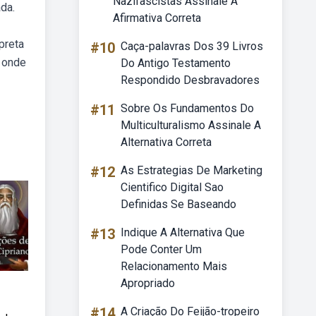
Nazifascistas Assinale A
da.
Afirmativa Correta
preta
#10
Caça-palavras Dos 39 Livros
m onde
Do Antigo Testamento
Respondido Desbravadores
#11
Sobre Os Fundamentos Do
Multiculturalismo Assinale A
Alternativa Correta
#12
As Estrategias De Marketing
Cientifico Digital Sao
Definidas Se Baseando
#13
Indique A Alternativa Que
Pode Conter Um
Relacionamento Mais
Apropriado
#14
A Criação Do Feijão-tropeiro