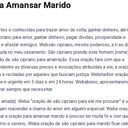
ra Amansar Marido
s e conhecidas para trazer amor de volta, ganhar dinheiro, abri
riano para amor, ganhar dinheiro, pagar dívidas, prosperidade e
e afastar inimigos. Websão cipriano, mestre poderoso, a ti eu di
juda no meu casamento. São cipriano prende este homem (nome)
o de são cipriano para amarração. Essa oração fará com que a
ntre as diversas preces e invocações atribuídas a ele, a oraç
s e recitadas por aqueles que buscam justiça. Webmelhor oraçã
nte e urgente em 3 dias e em 24 horas. Webabaixo, apresentarem
zar sempre que necessitar:
a amada). Weba “oração de são cipriano para ele me procurar” é 
ejam reacender a chama do amor em alguém especial. Weba oraç
r a oração para amansar marido é preciso ter muita fé e crer qu
lmo e sereno,. Weba oração de são cipriano para marido ficar cal