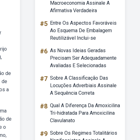
Macroeconomia Assinale A
Afirmativa Verdadeira
#5
Entre Os Aspectos Favoráveis
Ao Esquema De Embalagem
r
Reutilizável Inclui-se
rijo
#6
As Novas Ideias Geradas
,
Precisam Ser Adequadamente
Avaliadas E Selecionadas
ão de
#7
Sobre A Classificação Das
o de
Locuções Adverbiais Assinale
os a
A Sequência Correta
#8
Qual A Diferença Da Amoxicilina
uma
Tri-hidratada Para Amoxicilina
ão de
Clavulanato
e o
#9
Sobre Os Regimes Totalitários
mo,