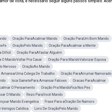
r amor de volta, é necessário seguir alguns passos simples: Ace
rido
Oração ParaAcalmar Marido
Oração ParaUm Bom Marido
hefe
OraçãoPelo Marido
Oração ParaAcalmar a Mente
Difícil
Oração ParaAfastar Alguém
 O MaridoVoltar Pra Casar
Oração Para MaridoValorizar Esposa
do Nervoso
OraçãoAo Marido
a AmansarUma Colega De Trabalho
Oração ParaArrumar Namorado
rido
Isca SainetePara Amansar Falcoes
Oracao ParaAcalmar
calmar O Pensamento
Oração Pra MaridoFica Nos Pes
oar O Marido
Rezo ParaVocê Marido
nçoar Marido Evangelica
Frase Para aOração De Namoro
Inimigos Católica
Livro De OraçãoPelo Marido