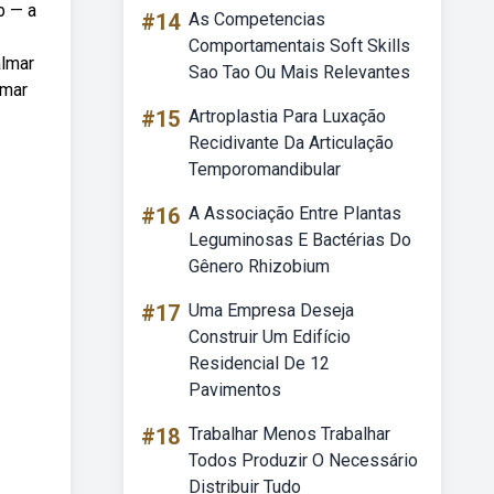
b — a
#14
As Competencias
Comportamentais Soft Skills
almar
Sao Tao Ou Mais Relevantes
lmar
#15
Artroplastia Para Luxação
Recidivante Da Articulação
Temporomandibular
#16
A Associação Entre Plantas
Leguminosas E Bactérias Do
Gênero Rhizobium
#17
Uma Empresa Deseja
Construir Um Edifício
Residencial De 12
Pavimentos
#18
Trabalhar Menos Trabalhar
Todos Produzir O Necessário
Distribuir Tudo