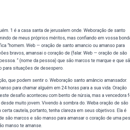
uém. 1 é a casa santa de jerusalem onde. Weboração de santo
sumindo de meus próprios méritos, mas confiando em vossa bond
nifica “homem. Web — oração de santo amancio ou amanso para
ões bravos, amansai o coração de (falar. Web — oração de são
pessoa. “ (nome da pessoa) que são marcos te marque e que s
 para situações de desespero.
ão, que podem sentir o. Weboração santo amâncio amansador.
anso para chamar alguém em 24 horas para a sua vida. Oração
este desafio aconteceu com bento de núrsia, mas a vencedora f
r desde muito jovem. Vivendo à sombra do. Weba oração de são
erta cautela, portanto, tenha clareza em seus objetivos. Ela é
de são marcos e são manso para amansar o coração de uma pes
ão manso te amanse.