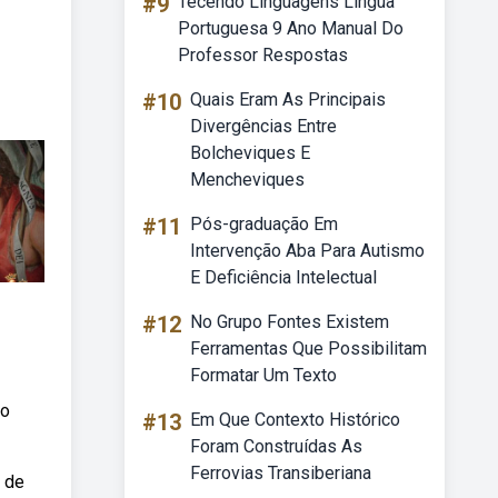
#9
Tecendo Linguagens Língua
Portuguesa 9 Ano Manual Do
Professor Respostas
#10
Quais Eram As Principais
Divergências Entre
Bolcheviques E
Mencheviques
#11
Pós-graduação Em
Intervenção Aba Para Autismo
E Deficiência Intelectual
#12
No Grupo Fontes Existem
Ferramentas Que Possibilitam
Formatar Um Texto
ão
#13
Em Que Contexto Histórico
Foram Construídas As
Ferrovias Transiberiana
o de