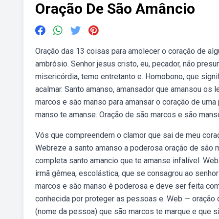
Oração De São Amâncio
Oração das 13 coisas para amolecer o coração de alg
ambrósio. Senhor jesus cristo, eu, pecador, não pre
misericórdia, temo entretanto e. Homobono, que sig
acalmar. Santo amanso, amansador que amansou os le
marcos e são manso para amansar o coração de uma 
manso te amanse. Oração de são marcos e são manso
Vós que compreendem o clamor que sai de meu coraç
Webreze a santo amanso a poderosa oração de são m
completa santo amancio que te amanse infalível. Web
irmã gêmea, escolástica, que se consagrou ao senho
marcos e são manso é poderosa e deve ser feita com c
conhecida por proteger as pessoas e. Web — oração 
(nome da pessoa) que são marcos te marque e que s