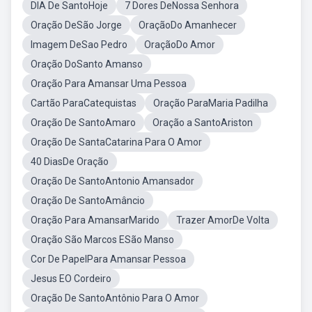
DIA De SantoHoje
7 Dores DeNossa Senhora
Oração DeSão Jorge
OraçãoDo Amanhecer
Imagem DeSao Pedro
OraçãoDo Amor
Oração DoSanto Amanso
Oração Para Amansar Uma Pessoa
Cartão ParaCatequistas
Oração ParaMaria Padilha
Oração De SantoAmaro
Oração a SantoAriston
Oração De SantaCatarina Para O Amor
40 DiasDe Oração
Oração De SantoAntonio Amansador
Oração De SantoAmâncio
Oração Para AmansarMarido
Trazer AmorDe Volta
Oração São Marcos ESão Manso
Cor De PapelPara Amansar Pessoa
Jesus EO Cordeiro
Oração De SantoAntônio Para O Amor