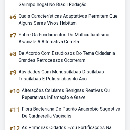
Garimpo Ilegal No Brasil Redação
#6
Quais Características Adaptativas Permitem Que
Alguns Seres Vivos Habitam
#7
Sobre Os Fundamentos Do Multiculturalismo
Assinale A Alternativa Correta
#8
De Acordo Com Estudiosos Do Tema Cidadania
Grandes Retrocessos Ocorreram
#9
Atividades Com Monossílabas Dissílabas
Trissílabas E Polissílabas 4o Ano
#10
Alterações Celulares Benignas Reativas Ou
Reparativas Inflamação é Grave
#11
Flora Bacteriana De Padrão Anaeróbio Sugestiva
De Gardnerella Vaginalis
#12
As Primeiras Cidades E/ou Fortificações Na