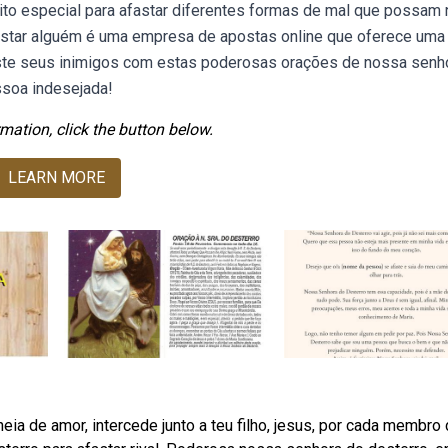
to especial para afastar diferentes formas de mal que possam 
astar alguém é uma empresa de apostas online que oferece uma
aste seus inimigos com estas poderosas orações de nossa senh
ssoa indesejada!
mation, click the button below.
LEARN MORE
a de amor, intercede junto a teu filho, jesus, por cada membro