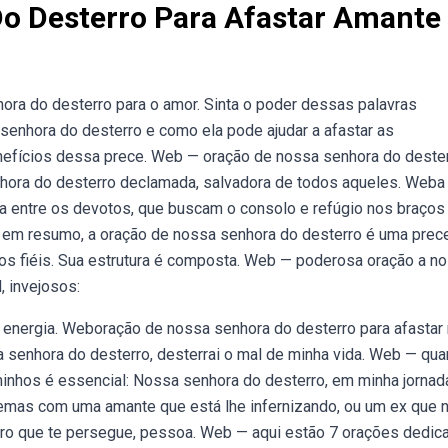
o Desterro Para Afastar Amante
ra do desterro para o amor. Sinta o poder dessas palavras
enhora do desterro e como ela pode ajudar a afastar as
enefícios dessa prece. Web — oração de nossa senhora do deste
nhora do desterro declamada, salvadora de todos aqueles. Weba
a entre os devotos, que buscam o consolo e refúgio nos braços
em resumo, a oração de nossa senhora do desterro é uma prec
 os fiéis. Sua estrutura é composta. Web — poderosa oração a n
, invejosos:
 energia. Weboração de nossa senhora do desterro para afastar
sa senhora do desterro, desterrai o mal de minha vida. Web — qu
inhos é essencial: Nossa senhora do desterro, em minha jornada
emas com uma amante que está lhe infernizando, ou um ex que n
eiro que te persegue, pessoa. Web — aqui estão 7 orações dedic