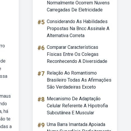
Normalmente Ocorrem Nuvens
Carregadas De Eletricidade
#5
Considerando As Habilidades
Propostas Na Bncc Assinale A
Alternativa Correta
rro
#6
Comparar Características
Físicas Entre Os Colegas
 de
Reconhecendo A Diversidade
e
#7
Relação Ao Romantismo
ossa
Brasileiro Todas As Afirmações
São Verdadeiras Exceto
 maus
#8
Mecanismo De Adaptação
ando
Celular Referente A Hipotrofia
, há
Subcutânea E Muscular
ão te
#9
Uma Barra Imantada Apoiada
adas a