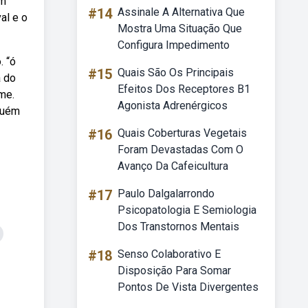
em
#14
Assinale A Alternativa Que
al e o
Mostra Uma Situação Que
Configura Impedimento
. “ó
#15
Quais São Os Principais
a do
Efeitos Dos Receptores B1
me.
Agonista Adrenérgicos
guém
#16
Quais Coberturas Vegetais
Foram Devastadas Com O
Avanço Da Cafeicultura
#17
Paulo Dalgalarrondo
Psicopatologia E Semiologia
Dos Transtornos Mentais
#18
Senso Colaborativo E
Disposição Para Somar
Pontos De Vista Divergentes