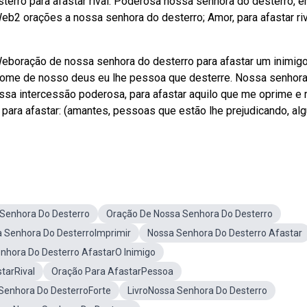
terro para afastar rival. Poderosa nossa senhora do desterro, 
b2 orações a nossa senhora do desterro; Amor, para afastar riv
boração de nossa senhora do desterro para afastar um inimigo
nome de nosso deus eu lhe pessoa que desterre. Nossa senhor
vossa intercessão poderosa, para afastar aquilo que me oprime e 
ara afastar: (amantes, pessoas que estão lhe prejudicando, al
Senhora Do Desterro
Oração De Nossa Senhora Do Desterro
 Senhora Do DesterroImprimir
Nossa Senhora Do Desterro Afastar
nhora Do Desterro AfastarO Inimigo
tarRival
Oração Para AfastarPessoa
Senhora Do DesterroForte
LivroNossa Senhora Do Desterro