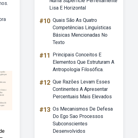
Numa Superfície Perfeitamente
nos.
Lisa E Horizontal
ora
#10
Quais São As Quatro
Competências Linguísticas
Básicas Mencionadas No
Texto
#11
Principais Conceitos E
Elementos Que Estruturam A
Antropologia Filosófica.
#12
Que Razões Levam Esses
Continentes A Apresentar
Percentuais Mais Elevados
#13
Os Mecanismos De Defesa
Do Ego Sao Processos
Subconscientes
 de
Desenvolvidos