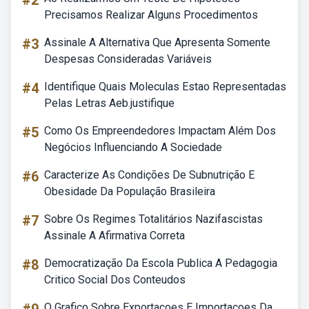
#2
Precisamos Realizar Alguns Procedimentos
#3
Assinale A Alternativa Que Apresenta Somente
Despesas Consideradas Variáveis
#4
Identifique Quais Moleculas Estao Representadas
Pelas Letras Aeb.justifique
#5
Como Os Empreendedores Impactam Além Dos
Negócios Influenciando A Sociedade
#6
Caracterize As Condições De Subnutrição E
Obesidade Da População Brasileira
#7
Sobre Os Regimes Totalitários Nazifascistas
Assinale A Afirmativa Correta
#8
Democratização Da Escola Publica A Pedagogia
Critico Social Dos Conteudos
O Grafico Sobre Exportacoes E Importacoes Da