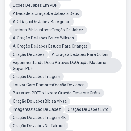
Liçoes DeJabes Em PDF
Atividade a OraçaoDe Jabez a Deus
A O RaçãoDe Jabez Backgroud
História Bíblia InfantilOração De Jabez
A Oração DeJabes Bruce Wilkson
A Oração DeJabes Estudo Para Crianças
Oração De Jabez
A Oração DeJabes Para Colorir
Experimentando Deus Através DaOração Madame
Guyon PDF
Oração De JabezImagem
Louvor Com DamaresOração De Jabes
Baixaram PDFDo Livrete Oração Fervente Grátis
Oração De JabezBlbisa Vivsa
ImagensOração De Jabez
Oração De JabezLivro
Oração De JabezImagem 4K
Oração De JabezNo Talmud