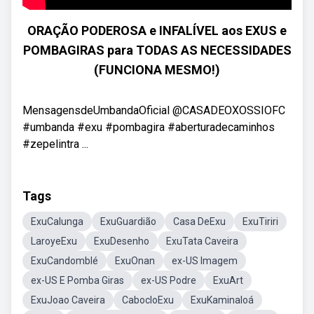
ORAÇÃO PODEROSA e INFALÍVEL aos EXUS e
POMBAGIRAS para TODAS AS NECESSIDADES
(FUNCIONA MESMO!)
MensagensdeUmbandaOficial @CASADEOXOSSIOFC
#umbanda #exu #pombagira #aberturadecaminhos
#zepelintra ...
Tags
ExuCalunga
ExuGuardião
Casa DeExu
ExuTiriri
LaroyeExu
ExuDesenho
ExuTata Caveira
ExuCandomblé
ExuOnan
ex-US Imagem
ex-US E Pomba Giras
ex-US Podre
ExuArt
ExuJoao Caveira
CabocloExu
ExuKaminaloá