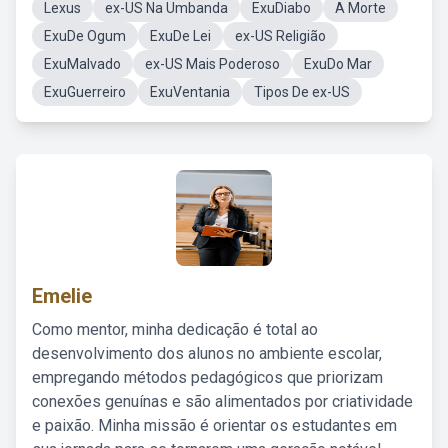
Lexus
ex-US Na Umbanda
ExuDiabo
A Morte
ExuDe Ogum
ExuDe Lei
ex-US Religião
ExuMalvado
ex-US Mais Poderoso
ExuDo Mar
ExuGuerreiro
ExuVentania
Tipos De ex-US
Emelie
Como mentor, minha dedicação é total ao
desenvolvimento dos alunos no ambiente escolar,
empregando métodos pedagógicos que priorizam
conexões genuínas e são alimentados por criatividade
e paixão. Minha missão é orientar os estudantes em