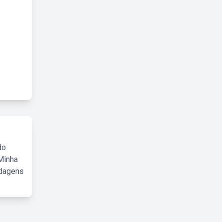
do
Minha
rdagens