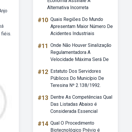
Economia Assinale A
Alternativa Incorreta
Anjo
#10
Quais Regiões Do Mundo
xá
Apresentam Maior Número De
Acidentes Industriais
fiéis.
#11
Onde Não Houver Sinalização
Regulamentadora A
Velocidade Máxima Será De
#12
Estatuto Dos Servidores
Públicos Do Município De
Teresina Nº 2.138/1992.
#13
Dentre As Competências Qual
Das Listadas Abaixo é
Considerada Essencial
#14
Qual O Procedimento
Biotecnológico Prévio é