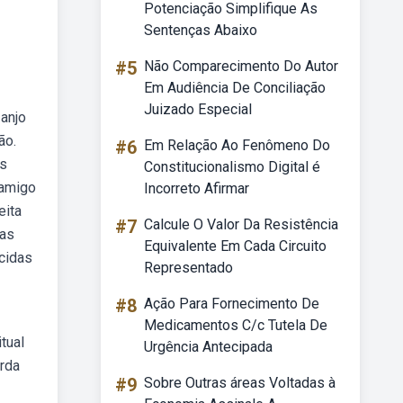
Potenciação Simplifique As
Sentenças Abaixo
#5
Não Comparecimento Do Autor
Em Audiência De Conciliação
Juizado Especial
anjo
ão.
#6
Em Relação Ao Fenômeno Do
as
Constitucionalismo Digital é
 amigo
Incorreto Afirmar
eita
#7
Calcule O Valor Da Resistência
 as
Equivalente Em Cada Circuito
cidas
Representado
#8
Ação Para Fornecimento De
Medicamentos C/c Tutela De
tual
Urgência Antecipada
arda
#9
Sobre Outras áreas Voltadas à