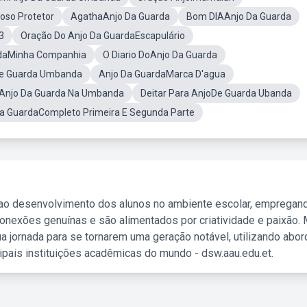
oso Protetor
AgathaAnjo Da Guarda
Bom DIAAnjo Da Guarda
3
Oração Do Anjo Da GuardaEscapulário
rdaMinha Companhia
O Diario DoAnjo Da Guarda
De Guarda Umbanda
Anjo Da GuardaMarca D'agua
Anjo Da Guarda Na Umbanda
Deitar Para AnjoDe Guarda Ubanda
a GuardaCompleto Primeira E Segunda Parte
 ao desenvolvimento dos alunos no ambiente escolar, empregan
nexões genuínas e são alimentados por criatividade e paixão. 
a jornada para se tornarem uma geração notável, utilizando abo
ipais instituições acadêmicas do mundo - dsw.aau.edu.et.