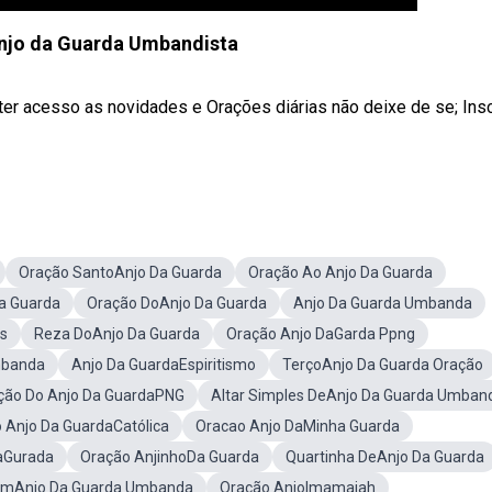
njo da Guarda Umbandista
er acesso as novidades e Orações diárias não deixe de se; Ins
Oração SantoAnjo Da Guarda
Oração Ao Anjo Da Guarda
a Guarda
Oração DoAnjo Da Guarda
Anjo Da Guarda Umbanda
os
Reza DoAnjo Da Guarda
Oração Anjo DaGarda Ppng
mbanda
Anjo Da GuardaEspiritismo
TerçoAnjo Da Guarda Oração
ção Do Anjo Da GuardaPNG
Altar Simples DeAnjo Da Guarda Umban
 Anjo Da GuardaCatólica
Oracao Anjo DaMinha Guarda
aGurada
Oração AnjinhoDa Guarda
Quartinha DeAnjo Da Guarda
mAnjo Da Guarda Umbanda
Oração AnjoImamaiah