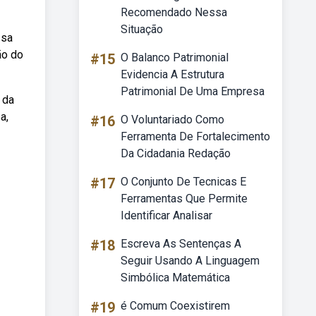
Recomendado Nessa
Situação
ssa
ão do
#15
O Balanco Patrimonial
Evidencia A Estrutura
Patrimonial De Uma Empresa
 da
a,
#16
O Voluntariado Como
Ferramenta De Fortalecimento
Da Cidadania Redação
#17
O Conjunto De Tecnicas E
Ferramentas Que Permite
Identificar Analisar
#18
Escreva As Sentenças A
Seguir Usando A Linguagem
Simbólica Matemática
#19
é Comum Coexistirem