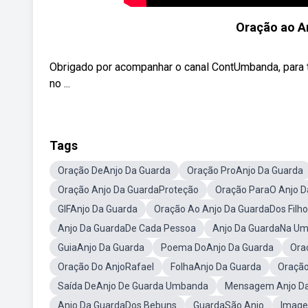
Oração ao A
Obrigado por acompanhar o canal ContUmbanda, para t
no ...
Tags
Oração DeAnjo Da Guarda
Oração ProAnjo Da Guarda
Oração Anjo Da GuardaProteção
Oração ParaO Anjo D
GIFAnjo Da Guarda
Oração Ao Anjo Da GuardaDos Filh
Anjo Da GuardaDe Cada Pessoa
Anjo Da GuardaNa U
GuiaAnjo Da Guarda
Poema DoAnjo Da Guarda
Ora
Oração Do AnjoRafael
FolhaAnjo Da Guarda
Oração
Saída DeAnjo De Guarda Umbanda
Mensagem Anjo D
Anjo Da GuardaDos Bebuns
GuardaSão Anjo
Image