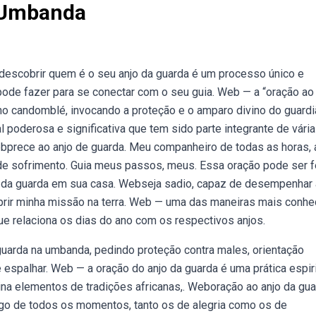
 Umbanda
 descobrir quem é o seu anjo da guarda é um processo único e
ode fazer para se conectar com o seu guia. Web — a “oração ao 
o candomblé, invocando a proteção e o amparo divino do guardi
l poderosa e significativa que tem sido parte integrante de vári
Webprece ao anjo de guarda. Meu companheiro de todas as horas,
de sofrimento. Guia meus passos, meus. Essa oração pode ser f
njo da guarda em sua casa. Webseja sadio, capaz de desempenhar
mprir minha missão na terra. Web — uma das maneiras mais conhe
ue relaciona os dias do ano com os respectivos anjos.
uarda na umbanda, pedindo proteção contra males, orientação
e espalhar. Web — a oração do anjo da guarda é uma prática espiri
ina elementos de tradições africanas,. Weboração ao anjo da gu
go de todos os momentos, tanto os de alegria como os de