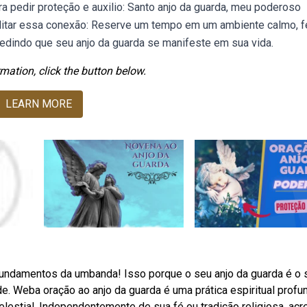
a pedir proteção e auxilio: Santo anjo da guarda, meu poderoso
ilitar essa conexão: Reserve um tempo em um ambiente calmo, 
edindo que seu anjo da guarda se manifeste em sua vida.
mation, click the button below.
LEARN MORE
fundamentos da umbanda! Isso porque o seu anjo da guarda é o 
 de. Weba oração ao anjo da guarda é uma prática espiritual profu
estial. Independentemente de sua fé ou tradição religiosa, acre