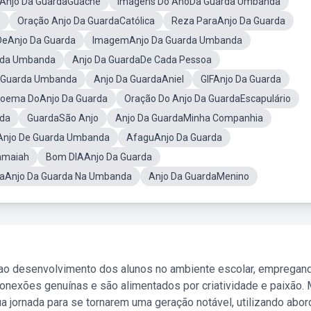
Anjo Da GuardaGuache
Imagens Do AnoDa Guarda Umbanda
o
Oração Anjo Da GuardaCatólica
Reza ParaAnjo Da Guarda
DeAnjo Da Guarda
ImagemAnjo Da Guarda Umbanda
rda Umbanda
Anjo Da GuardaDe Cada Pessoa
e Guarda Umbanda
Anjo Da GuardaAniel
GIFAnjo Da Guarda
oema DoAnjo Da Guarda
Oração Do Anjo Da GuardaEscapulário
rda
GuardaSão Anjo
Anjo Da GuardaMinha Companhia
aAnjo De Guarda Umbanda
AfaguAnjo Da Guarda
amaiah
Bom DIAAnjo Da Guarda
raAnjo Da Guarda Na Umbanda
Anjo Da GuardaMenino
 ao desenvolvimento dos alunos no ambiente escolar, empregan
nexões genuínas e são alimentados por criatividade e paixão. 
a jornada para se tornarem uma geração notável, utilizando abo