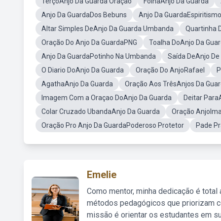
TerçoAnjo Da Guarda Oração
FolhaAnjo Da Guarda
Anjo Da GuardaDos Bebuns
Anjo Da GuardaEspiritism
Altar Simples DeAnjo Da Guarda Umbanda
Quartinha 
Oração Do Anjo Da GuardaPNG
Toalha DoAnjo Da Gua
Anjo Da GuardaPotinho Na Umbanda
Saída DeAnjo D
O Diario DoAnjo Da Guarda
Oração Do AnjoRafael
P
AgathaAnjo Da Guarda
Oração Aos TrêsAnjos Da Gua
Imagem Com a Oraçao DoAnjo Da Guarda
Deitar Par
Colar Cruzado UbandaAnjo Da Guarda
Oração AnjoIm
Oração Pro Anjo Da GuardaPoderoso Protetor
Pade P
Emelie
Como mentor, minha dedicação é total
métodos pedagógicos que priorizam co
missão é orientar os estudantes em su