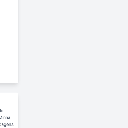
do
Minha
rdagens