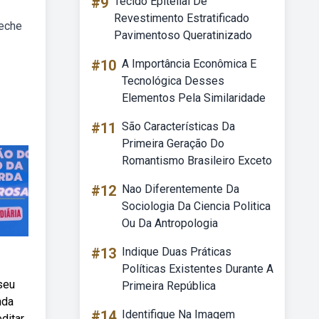
#9
Tecido Epitelial De
Revestimento Estratificado
feche
Pavimentoso Queratinizado
#10
A Importância Econômica E
Tecnológica Desses
Elementos Pela Similaridade
#11
São Características Da
Primeira Geração Do
Romantismo Brasileiro Exceto
#12
Nao Diferentemente Da
Sociologia Da Ciencia Politica
Ou Da Antropologia
#13
Indique Duas Práticas
Políticas Existentes Durante A
seu
Primeira República
nda
#14
Identifique Na Imagem
ditar