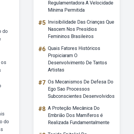
Regulamentadora A Velocidade
Mínima Permitida
#5
Invisibilidade Das Crianças Que
Nascem Nos Presídios
o do
Femininos Brasileiros
e
#6
Quais Fatores Históricos
Propiciaram O
 os
Desenvolvimento De Tantos
Artistas
s
#7
Os Mecanismos De Defesa Do
o
Ego Sao Processos
Subconscientes Desenvolvidos
#8
A Proteção Mecânica Do
ais
Embrião Dos Mamíferos é
ão do
Realizada Fundamentalmente
es