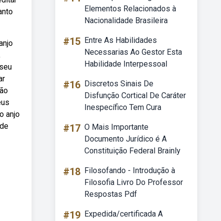
Elementos Relacionados à
anto
Nacionalidade Brasileira
#15
Entre As Habilidades
anjo
Necessarias Ao Gestor Esta
,
Habilidade Interpessoal
 seu
ar
#16
Discretos Sinais De
não
Disfunção Cortical De Caráter
eus
Inespecífico Tem Cura
o anjo
 de
#17
O Mais Importante
Documento Jurídico é A
Constituição Federal Brainly
#18
Filosofando - Introdução à
Filosofia Livro Do Professor
Respostas Pdf
#19
Expedida/certificada A