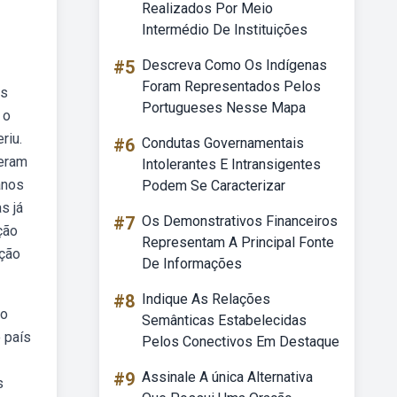
Realizados Por Meio
Intermédio De Instituições
#5
Descreva Como Os Indígenas
Foram Representados Pelos
os
Portugueses Nesse Mapa
 o
riu.
#6
Condutas Governamentais
zeram
Intolerantes E Intransigentes
anos
Podem Se Caracterizar
s já
#7
Os Demonstrativos Financeiros
ção
Representam A Principal Fonte
ação
De Informações
#8
Indique As Relações
ao
Semânticas Estabelecidas
 país
Pelos Conectivos Em Destaque
#9
Assinale A única Alternativa
s