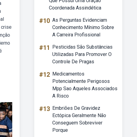
Que Possui Uma Oração
a
Coordenada Assindética
m
al
#10
As Perguntas Evidenciam
 crise
Conhecimento Mínimo Sobre
A Carreira Profissional
unção
ierno
#11
Pesticidas São Substâncias
é
Utilizadas Para Promover O
Controle De Pragas
#12
Medicamentos
Potencialmente Perigosos
Mpp Sao Aqueles Associados
A Risco
#13
Embriões De Gravidez
Ectópica Geralmente Não
Conseguem Sobreviver
Porque