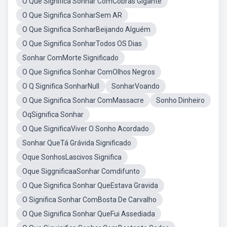
O Que Significa Sonhar ComCobras Gigante
O Que Significa SonharSem AR
O Que Significa SonharBeijando Alguém
O Que Significa SonharTodos OS Dias
Sonhar ComMorte Significado
O Que Significa Sonhar ComOlhos Negros
O Q Significa SonharNull
SonharVoando
O Que Significa Sonhar ComMassacre
Sonho Dinheiro
OqSignifica Sonhar
O Que SignificaViver O Sonho Acordado
Sonhar QueTá Grávida Significado
Oque SonhosLascivos Significa
Oque SiggnificaaSonhar Comdifunto
O Que Significa Sonhar QueEstava Gravida
O Significa Sonhar ComBosta De Carvalho
O Que Significa Sonhar QueFui Assediada