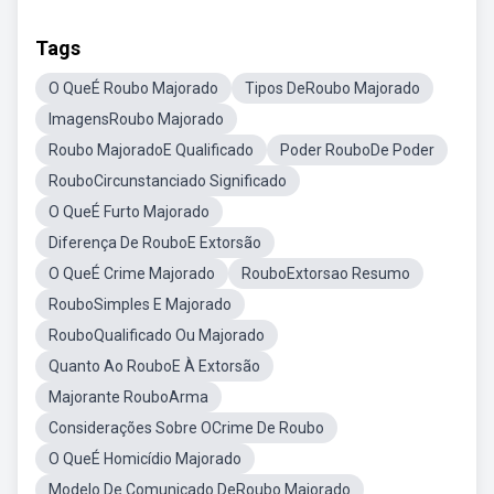
Tags
O QueÉ Roubo Majorado
Tipos DeRoubo Majorado
ImagensRoubo Majorado
Roubo MajoradoE Qualificado
Poder RouboDe Poder
RouboCircunstanciado Significado
O QueÉ Furto Majorado
Diferença De RouboE Extorsão
O QueÉ Crime Majorado
RouboExtorsao Resumo
RouboSimples E Majorado
RouboQualificado Ou Majorado
Quanto Ao RouboE À Extorsão
Majorante RouboArma
Considerações Sobre OCrime De Roubo
O QueÉ Homicídio Majorado
Modelo De Comunicado DeRoubo Majorado