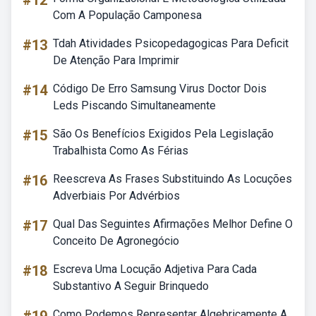
#12
Com A População Camponesa
#13
Tdah Atividades Psicopedagogicas Para Deficit
De Atenção Para Imprimir
#14
Código De Erro Samsung Virus Doctor Dois
Leds Piscando Simultaneamente
#15
São Os Benefícios Exigidos Pela Legislação
Trabalhista Como As Férias
#16
Reescreva As Frases Substituindo As Locuções
Adverbiais Por Advérbios
#17
Qual Das Seguintes Afirmações Melhor Define O
Conceito De Agronegócio
#18
Escreva Uma Locução Adjetiva Para Cada
Substantivo A Seguir Brinquedo
Como Podemos Representar Algebricamente A