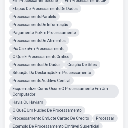
Em ProcessamentoIcone
Em ProcessamentoGIF
Etapas Do ProcessamentoDe Dados
ProcessamentoParalelo
ProcessamentoDe Informação
Pagamento PixEm Processamento
ProcessamentoDe Alimentos
Pix CaixaEm Processamento
O Que E ProcessamentoGrafico
ProcessamentosDe Dados
Criação De Sites
Situação Da DeclaraçãoEm Processamento
ProcessamentoAuditivo Central
Esquematize Como OcorreO Processamento Em Um
Computador
Havia Ou Haviam
O QueÉ Um Núcleo De Processamento
Processamento EmLote Cartao De Credito
Processar
Exemplo De Processamento EmNível Superficial