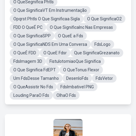
O QueSegnifica Phtls
O Que SignificaVT Em Instrumentação
Opqrst Phtls O Que Significaa Sigla
O Que SignificaO2
FDD O QueÉ PC
O Que SignificaInc Nas Empresas
O Que SignificaSPP
O QueE a Fds
O Que SignificaNDS Em Uma Conversa
FdsLogo
O QueÉ FDD
O QueE Fdsr
Que SignificaGrezanato
FdsImagem 3D
FistulotomiaoQue Significa
O Que Significa FdEPT
O QueTonus Flexor
Um FdsDesse Tamanho
DesenloFds
FdsVetor
O QueAssistir No Fds
FdsImbativel PNG
Louding ParaO Fds
OlhaO Fds