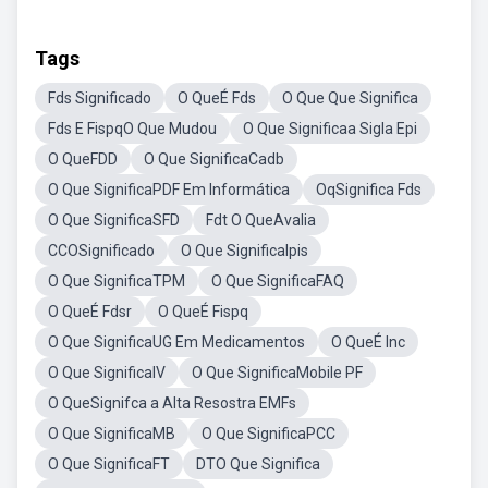
Tags
Fds Significado
O QueÉ Fds
O Que Que Significa
Fds E FispqO Que Mudou
O Que Significaa Sigla Epi
O QueFDD
O Que SignificaCadb
O Que SignificaPDF Em Informática
OqSignifica Fds
O Que SignificaSFD
Fdt O QueAvalia
CCOSignificado
O Que SignificaIpis
O Que SignificaTPM
O Que SignificaFAQ
O QueÉ Fdsr
O QueÉ Fispq
O Que SignificaUG Em Medicamentos
O QueÉ Inc
O Que SignificaIV
O Que SignificaMobile PF
O QueSignifca a Alta Resostra EMFs
O Que SignificaMB
O Que SignificaPCC
O Que SignificaFT
DTO Que Significa