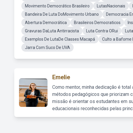
Movimento Democrático Brasileiro
LutasNacionais
Bandeira De Luta DoMovimento Urbano
Democracia E
Abertura Democrática
Brasileiros Democraticos
In
Gravuras DaLuta Antirracista
Luta Contra ORui
Lut
Exemplos De LutaDe Classes Macapá
Culto a Bafome 
Jarra Com Suco De UVA
Emelie
Como mentor, minha dedicação é total
métodos pedagógicos que priorizam co
missão é orientar os estudantes em su
educacionais reconhecidas pelas princ