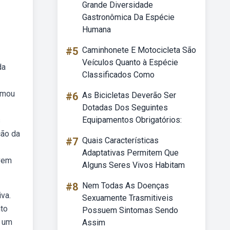
Grande Diversidade
Gastronômica Da Espécie
Humana
#5
Caminhonete E Motocicleta São
Veículos Quanto à Espécie
da
Classificados Como
rmou
#6
As Bicicletas Deverão Ser
Dotadas Dos Seguintes
Equipamentos Obrigatórios:
s
ção da
#7
Quais Características
Adaptativas Permitem Que
 vem
Alguns Seres Vivos Habitam
#8
Nem Todas As Doenças
va.
Sexuamente Trasmitiveis
nto
Possuem Sintomas Sendo
é um
Assim