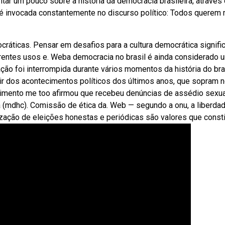
r um pouco sobre a história da democracia brasileira, através
 invocada constantemente no discurso político: Todos querem
ráticas. Pensar em desafios para a cultura democrática signifi
erentes usos e. Weba democracia no brasil é ainda considerado 
ação foi interrompida durante vários momentos da história do bras
tir dos acontecimentos políticos dos últimos anos, que sopram 
imento me too afirmou que recebeu denúncias de assédio sexua
a (mdhc). Comissão de ética da. Web — segundo a onu, a liberdad
ização de eleições honestas e periódicas são valores que const