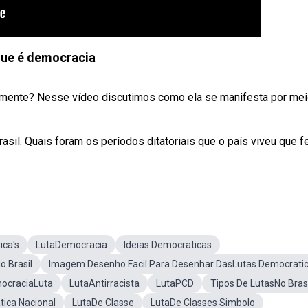
que é democracia
mente? Nesse vídeo discutimos como ela se manifesta por mei
sil. Quais foram os períodos ditatoriais que o país viveu que f
ica's
LutaDemocracia
Ideias Democraticas
o Brasil
Imagem Desenho Facil Para Desenhar DasLutas Democrati
ocraciaLuta
LutaAntirracista
LutaPCD
Tipos De LutasNo Brasi
ica Nacional
LutaDe Classe
LutaDe Classes Simbolo