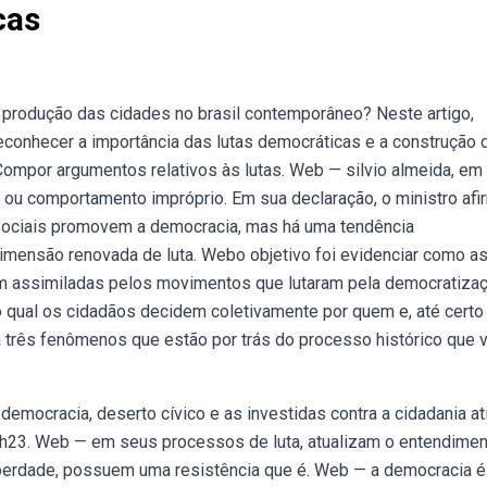
cas
na produção das cidades no brasil contemporâneo? Neste artigo,
conhecer a importância das lutas democráticas e a construção 
Compor argumentos relativos às lutas. Web — silvio almeida, em
ou comportamento impróprio. Em sua declaração, o ministro afi
ciais promovem a democracia, mas há uma tendência
mensão renovada de luta. Webo objetivo foi evidenciar como a
ram assimiladas pelos movimentos que lutaram pela democratiza
qual os cidadãos decidem coletivamente por quem e, até certo
a três fenômenos que estão por trás do processo histórico que
emocracia, deserto cívico e as investidas contra a cidadania ati
13h23. Web — em seus processos de luta, atualizam o entendime
liberdade, possuem uma resistência que é. Web — a democracia 