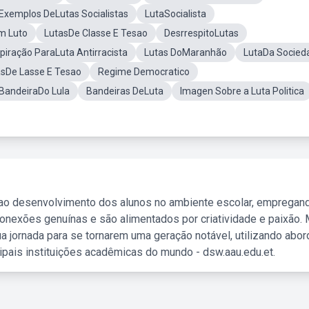
Exemplos DeLutas Socialistas
LutaSocialista
m Luto
LutasDe Classe E Tesao
DesrrespitoLutas
spiração ParaLuta Antirracista
Lutas DoMaranhão
LutaDa Socied
asDe Lasse E Tesao
Regime Democratico
BandeiraDo Lula
Bandeiras DeLuta
Imagen Sobre a Luta Politica
 ao desenvolvimento dos alunos no ambiente escolar, empregan
nexões genuínas e são alimentados por criatividade e paixão. 
a jornada para se tornarem uma geração notável, utilizando abo
ipais instituições acadêmicas do mundo - dsw.aau.edu.et.