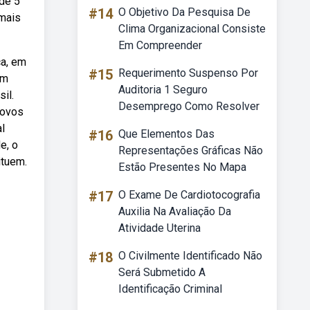
 de 5
#14
O Objetivo Da Pesquisa De
 mais
Clima Organizacional Consiste
Em Compreender
ca, em
#15
Requerimento Suspenso Por
um
Auditoria 1 Seguro
il.
Desemprego Como Resolver
novos
l
#16
Que Elementos Das
e, o
Representações Gráficas Não
ituem.
Estão Presentes No Mapa
#17
O Exame De Cardiotocografia
Auxilia Na Avaliação Da
Atividade Uterina
#18
O Civilmente Identificado Não
Será Submetido A
Identificação Criminal