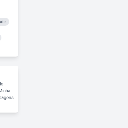
ade
do
Minha
rdagens