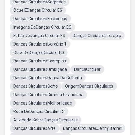
Danças CircularesSagradas
Oque EDanças Circular ES
Danças CircularesFolclóricas
Imagens DeDanças Circular ES
Fotos DeDanças Circular ES
Danças CircularesTerapia
Danças CircularesBerçário 1
Obra DeDanças Circular ES
Danças CircularesExemplos
Danças CircularesUmbigada
DançaCircular
Danças CircularesDança Da Colheita
Danças CircularesCorte
OrigemDanças Circulares
Danças CircularesCiranda Cirandinha
Danças CircularesMelhor Idade
Roda DeDanças Circular ES
Atividade SobreDanças Circulares
Danças CircularesArte
Danças CircularesJenny Barret