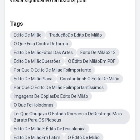
virada significativo na história, pois.
Tags
Edito De Milão
TraduçãoDo Edito De Milão
O Que Foia Contra Reforma
Edito De MilãoFotos Das Artes
Edito De Milão313
Edito De MilãoQuestões
O Édito De MilãoEm PDF
Por Que O Edito De Milao FoiImportante
Edito De MilãoPlaca
ConstantinoE O Edito De Milão
Por Que O Édito De Milão FoiImportantíssimos
Imgagens De CópiasDo Edito De Milão
O Que FoiHolodonas
Lei Que Obrigava O Estado Romano a DeDestrego Mais
Barato Para OS Plebeus
Edito De Milão E Édito DeTessalonica
Edito De MilaoEm Latim
O Édito De Milão