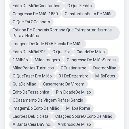
Edito De MilãoConstantino
O Que E Edito
Congresso De Milão1880
ConstantinoEdito De Milão
O Que Foi OColonato
Fotinha De Generais Romano Que FoiImportantíssimos
Para a História
Imagens DeOnde FOIA Escola De Milão
Édito De MilãoPDF
O Que Foi
CidadeDe Milao
1 Milhão
MilaoImagem
Congresso De MilãoSurdos
MilaoPontos Turisticos
OCristianismo
DuomoMilao
O QueFazer Em Milão
31 DeDezembro
MilãoFotos
GuiaDe Milao
Casamento Da Virgem
Edito DeTessalonica
Pin CidadeDe Milao
OCasamento Da Virgem Rafael Sanzio
ImagemDo Édito De Milão
Milãoa Roma
Ladrões DeBicicleta
Citações SobreO Edito De Milão
A Santa Ceia DaVinci
AmbrósioDe Milão