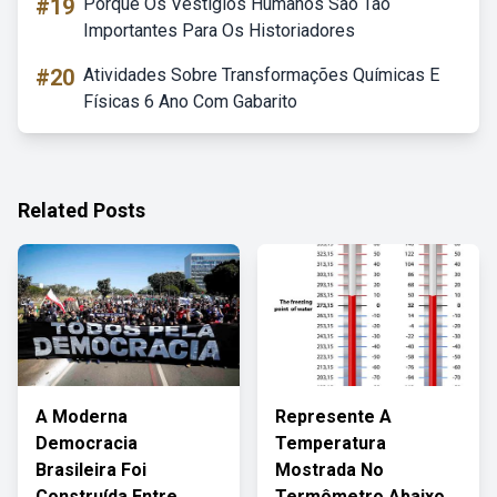
#19
Porque Os Vestígios Humanos São Tão
Importantes Para Os Historiadores
#20
Atividades Sobre Transformações Químicas E
Físicas 6 Ano Com Gabarito
Related Posts
A Moderna
Represente A
Democracia
Temperatura
Brasileira Foi
Mostrada No
Construída Entre
Termômetro Abaixo