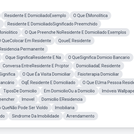
Residente E DomiciliadoExemplo
O Que ÉMonolítica
o
Residente E DomiciliadoSignificado Preemchido
niolitico
O Que Preenche NoResidente E Domiciliado Exemplos
O QueColocar Em Residente
QoueE Residente
Residencia Permanente
Oque SignificaResidente E Na
O QueSignifica Domicio Bancario
Conversa EntreResidente E Prcptor
DomiciliadaE Residente
ignifica
O Que Éa Visita Domiciliar
Fisioterapia Domiciliar
Bancário
OqÉ Residente E Domiciliado
O Que EUma Pessoa Resid
TiposDe Domicilio
Em DomicilioOu a Domicilio
Imóveis Wallpap
reencher
Imovel
Domicilio EResidencia
o QueNão Pode Ser Violdo
Imobiliaria
ado
Sindrome Da Imobilidade
Arrendamento