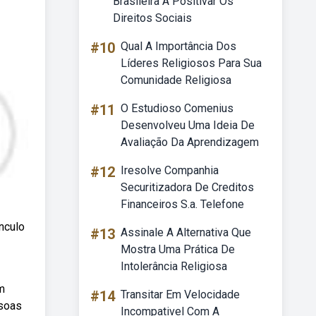
Brasileira A Positivar Os
Direitos Sociais
#10
Qual A Importância Dos
Líderes Religiosos Para Sua
Comunidade Religiosa
#11
O Estudioso Comenius
Desenvolveu Uma Ideia De
Avaliação Da Aprendizagem
#12
Iresolve Companhia
Securitizadora De Creditos
Financeiros S.a. Telefone
nculo
#13
Assinale A Alternativa Que
Mostra Uma Prática De
Intolerância Religiosa
m
#14
Transitar Em Velocidade
ssoas
Incompativel Com A