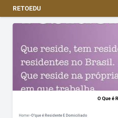
RETOEDU
O Que é R
Home
>
O'que é Residente E Domiciliado