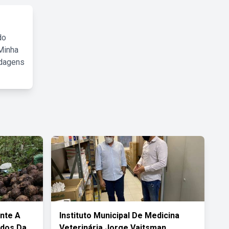
do
Minha
rdagens
nte A
Instituto Municipal De Medicina
ados Da
Veterinária Jorge Vaitsman