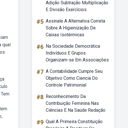
Adição Subtração Multiplicação
E Divisão Exercícios
#5
Assinale A Alternativa Correta
Sobre A Higienização De
Caixas Isotérmicas
ciam
a qual
#6
Na Sociedade Democrática
 os
Indivíduos E Grupos
Organizam-se Em Associações
#7
A Contabilidade Cumpre Seu
Objetivo Como Ciencia Do
nça
Controle Patrimonial
culo
. Tem
#8
Reconhecimento Da
Contribuição Feminina Nas
 tem
Ciências E Na Saúde Redação
o,
#9
Qual A Primeira Constituição