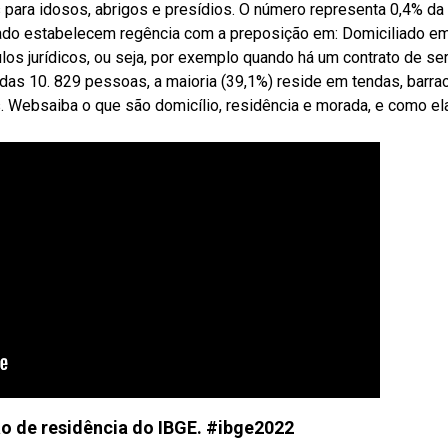
 para idosos, abrigos e presídios. O número representa 0,4% da
iado estabelecem regência com a preposição em: Domiciliado e
los jurídicos, ou seja, por exemplo quando há um contrato de se
ebdas 10. 829 pessoas, a maioria (39,1%) reside em tendas, barra
ss. Websaiba o que são domicílio, residência e morada, e como el
o de residência do IBGE. #ibge2022