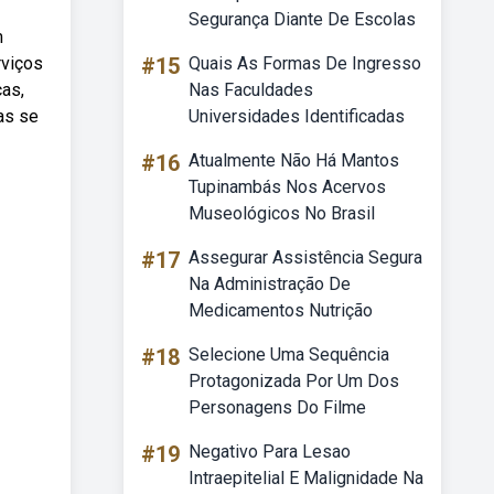
Segurança Diante De Escolas
m
rviços
#15
Quais As Formas De Ingresso
cas,
Nas Faculdades
as se
Universidades Identificadas
#16
Atualmente Não Há Mantos
Tupinambás Nos Acervos
Museológicos No Brasil
#17
Assegurar Assistência Segura
Na Administração De
Medicamentos Nutrição
#18
Selecione Uma Sequência
Protagonizada Por Um Dos
Personagens Do Filme
#19
Negativo Para Lesao
Intraepitelial E Malignidade Na