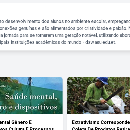
 ao desenvolvimento dos alunos no ambiente escolar, empregan
nexões genuínas e são alimentados por criatividade e paixão. 
a jornada para se tornarem uma geração notável, utilizando abo
ipais instituições acadêmicas do mundo - dsw.aau.edu.et.
ntal Gênero E
Extrativismo Corresponde
ivos Cultura E Processos
Coleta De Produtos Retir