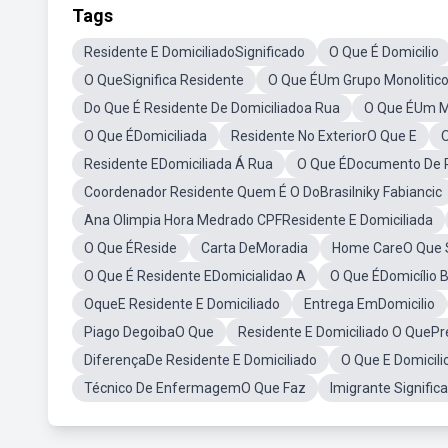
Tags
Residente E DomiciliadoSignificado
O Que É Domicilio
O QueSignifica Residente
O Que ÉUm Grupo Monolitic
Do Que É Residente De Domiciliadoa Rua
O Que ÉUm Mo
O Que ÉDomiciliada
Residente No ExteriorO Que E
Residente EDomiciliada Á Rua
O Que ÉDocumento De 
Coordenador Residente Quem É O DoBrasilniky Fabiancic
Ana Olimpia Hora Medrado CPFResidente E Domiciliada
O Que ÉReside
Carta DeMoradia
Home CareO Que S
O Que É Residente EDomicialidao A
O Que ÉDomicílio 
OqueE Residente E Domiciliado
Entrega EmDomicilio
Piago DegoibaO Que
Residente E Domiciliado O QueP
DiferençaDe Residente E Domiciliado
O Que E Domicili
Técnico De EnfermagemO Que Faz
Imigrante Signific