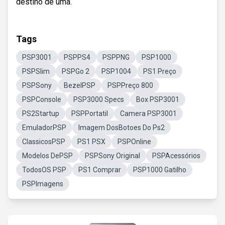
destino de uma.
Tags
PSP3001
PSPPS4
PSPPNG
PSP1000
PSPSlim
PSPGo 2
PSP1004
PS1 Preço
PSPSony
BezelPSP
PSPPreço 800
PSPConsole
PSP3000 Specs
Box PSP3001
PS2Startup
PSPPortatil
Camera PSP3001
EmuladorPSP
Imagem DosBotoes Do Ps2
ClassicosPSP
PS1 PSX
PSPOnline
Modelos DePSP
PSPSony Original
PSPAcessórios
TodosOS PSP
PS1 Comprar
PSP1000 Gatilho
PSPImagens