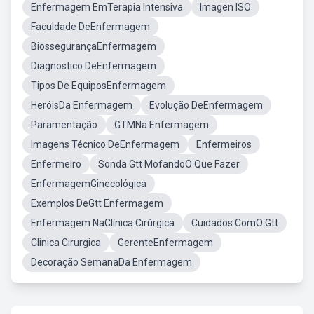
Enfermagem EmTerapia Intensiva
Imagen ISO
Faculdade DeEnfermagem
BiossegurançaEnfermagem
Diagnostico DeEnfermagem
Tipos De EquiposEnfermagem
HeróisDa Enfermagem
Evolução DeEnfermagem
Paramentação
GTMNa Enfermagem
Imagens Técnico DeEnfermagem
Enfermeiros
Enfermeiro
Sonda Gtt MofandoO Que Fazer
EnfermagemGinecológica
Exemplos DeGtt Enfermagem
Enfermagem NaClínica Cirúrgica
Cuidados ComO Gtt
Clinica Cirurgica
GerenteEnfermagem
Decoração SemanaDa Enfermagem