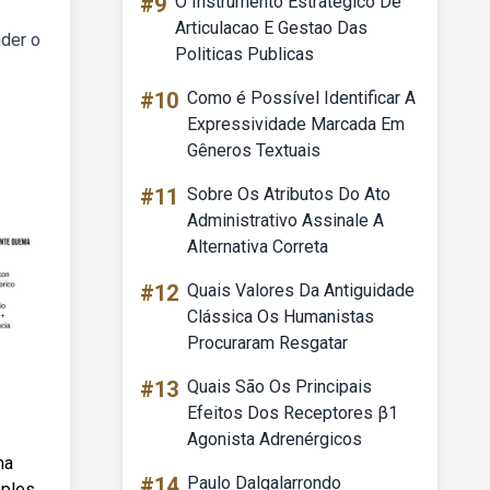
#9
O Instrumento Estrategico De
Articulacao E Gestao Das
nder o
Politicas Publicas
#10
Como é Possível Identificar A
Expressividade Marcada Em
Gêneros Textuais
#11
Sobre Os Atributos Do Ato
Administrativo Assinale A
Alternativa Correta
#12
Quais Valores Da Antiguidade
Clássica Os Humanistas
Procuraram Resgatar
#13
Quais São Os Principais
Efeitos Dos Receptores β1
Agonista Adrenérgicos
ma
#14
Paulo Dalgalarrondo
mples