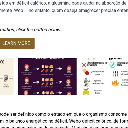
tas em déficit calórico, a glutamina pode ajudar na absorção de
larmente. Web — no entanto, quem deseja emagrecer precisa ente
mation, click the button below.
LEARN MORE
co pode ser definido como o estado em que o organismo consome
 o balanço energético no déficit. Webo déficit calórico, de for
nsome menos calorias do que gasta. Mas não é um processo si