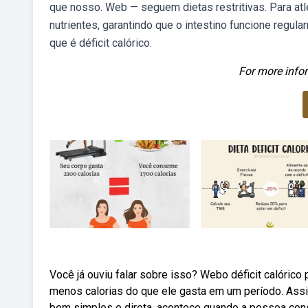
que nosso. Web — seguem dietas restritivas. Para atle
nutrientes, garantindo que o intestino funcione regu
que é déficit calórico.
For more infor
Você já ouviu falar sobre isso? Webo déficit calóri
menos calorias do que ele gasta em um período. Assim,
bem simples e direta, acontece quando a pessoa co