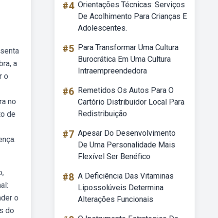
#4
Orientações Técnicas: Serviços
De Acolhimento Para Crianças E
Adolescentes.
#5
Para Transformar Uma Cultura
esenta
Burocrática Em Uma Cultura
ra, a
Intraempreendedora
r o
#6
Remetidos Os Autos Para O
ra no
Cartório Distribuidor Local Para
Redistribuição
to de
#7
Apesar Do Desenvolvimento
ença.
De Uma Personalidade Mais
Flexível Ser Benéfico
o,
#8
A Deficiência Das Vitaminas
al:
Lipossolúveis Determina
nder o
Alterações Funcionais
s do