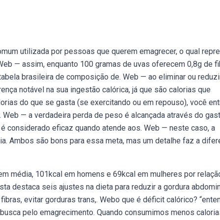
 comum utilizada por pessoas que querem emagrecer, o qual repr
Web — assim, enquanto 100 gramas de uvas oferecem 0,8g de fib
bela brasileira de composição de. Web — ao eliminar ou reduzi
ça notável na sua ingestão calórica, já que são calorias que
ias do que se gasta (se exercitando ou em repouso), você ent
ta. Web — a verdadeira perda de peso é alcançada através do gas
o é considerado eficaz quando atende aos. Web — neste caso, a
ia. Ambos são bons para essa meta, mas um detalhe faz a difer
.
em média, 101kcal em homens e 69kcal em mulheres por relaçã
a destaca seis ajustes na dieta para reduzir a gordura abdomin
ibras, evitar gorduras trans,. Webo que é déficit calórico? “ente
em busca pelo emagrecimento. Quando consumimos menos caloria