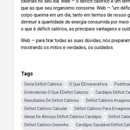
calorias no seu dia. Web — o déficit calórico é um 
que as que seu organismo consome. Web — “um défic
corpo queima em um dia, tanto em termos de nosso gas
diminuir a quantidade de energia consumida por mei
o que é déficit calórico, as principais vantagens e c
Web — para tirar todas as suas dúvidas, nós preparam
mostrando os mitos e verdades, os cuidados.
Tags
Dieta Déficit Calórico
O Que ÉEncinerafora
Podific
Entendendo O Que ÉDefict Calorico
Cardápio Déficit Ca
Resultados De Déficit Calórico
Déficit Calórico Imagen
Déficit Calórico Calcular
Déficit Calórico Para Emagrec
Ideias De Almoço Déficit Calórico Cardápio
Déficit Caló
Déficit Calórico Desenho
Cardápio Saudável Déficit Cal