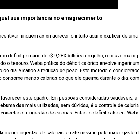
E qual sua importância no emagrecimento
ncentivar ninguém ao emagrecer, o intuito aqui é explicar de uma
u déficit primário de r$ 9,283 bilhões em julho, o oitavo maior 
o o tesouro. Weba prática do déficit calórico envolve ingerir u
ngo do dia, visando a redução de peso. Este método é considerad
uo consome menos calorias do que ele queima durante o dia, com
 favorecer este quadro. Em pessoas consideradas saudáveis, a
ebuma das mais utilizadas, sem dúvidas, é o controle de calori
conectado a ingestão de calorias. Então, o déficit calórico. Web
ela menor ingestão de calorias, ou até mesmo pelo maior gasto 