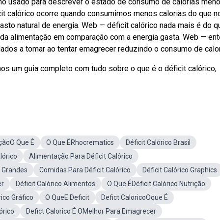
termo usado para descrever o estado de consumo de calorias men
it calórico ocorre quando consumimos menos calorias do que 
to natural de energia. Web — déficit calórico nada mais é do q
o da alimentação em comparação com a energia gasta. Web — en
uidados a tomar ao tentar emagrecer reduzindo o consumo de calor
os um guia completo com tudo sobre o que é o déficit calórico,
açãoO Que É
O Que ÉRhocrematics
Déficit Calórico Brasil
lórico
Alimentação Para Déficit Calórico
s Grandes
Comidas Para Déficit Calórico
Déficit Calórico Graphics
er
Déficit Calórico Alimentos
O Que ÉDéficit Calórico Nutrição
rico Gráfico
O QueE Deficit
Defict CaloricoOque É
órico
Defict Calorico É OMelhor Para Emagrecer