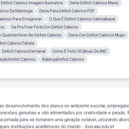
Déficit Calórico Imagem Ilustrativa
Dieta Déficit Calórico Menú
órico Da Manteiga
Dieta Para Déficit Calórico PDF
Calórico Para Emagrecer
O Que É Deficit Calorico CaloriaBasal
ico
Da Pra Ficar Forte Em Déficit Calórico
s QueInterferen No Déficit Calórico
Dieta Con Déficit Calórico Mujer
ficit CaloricoTabela
Deficit CaloricoSemanal
Como É Feito OCálculo De IMC
açãoDeficit Calorico
BalançaDeficit Calorico
 ao desenvolvimento dos alunos no ambiente escolar, empregan
nexões genuínas e são alimentados por criatividade e paixão. 
a jornada para se tornarem uma geração notável, utilizando abo
ipais instituições acadêmicas do mundo - dsw.aau.edu.et.