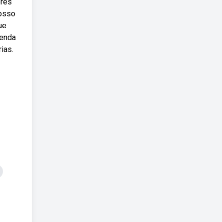
ores
nosso
ue
tenda
ias.