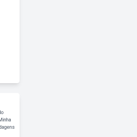
do
Minha
rdagens