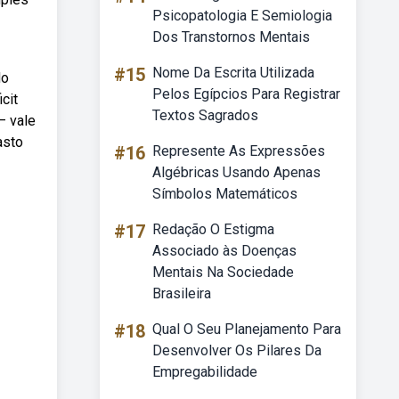
Psicopatologia E Semiologia
Dos Transtornos Mentais
#15
Nome Da Escrita Utilizada
do
Pelos Egípcios Para Registrar
cit
Textos Sagrados
— vale
asto
#16
Represente As Expressões
Algébricas Usando Apenas
Símbolos Matemáticos
#17
Redação O Estigma
Associado às Doenças
Mentais Na Sociedade
Brasileira
#18
Qual O Seu Planejamento Para
Desenvolver Os Pilares Da
Empregabilidade