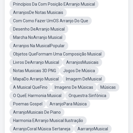
Princípios Da Com Posição EArranjo Musical
ArranjosDe Notas Musicais
Com Como Fazer UmOS Arranjo Do Que
Desenho DeArranjo Musical
Marcha NoArranjo Musical
Arranjos Na MusicalPopular
Objetos QueFormam Uma Composição Musical
Livros DeArranjo Musical
ArranjosMusicais
Notas Musicais 3D PNG
Jogos De Música
MapaDo Arranjo Musical
Imagem DeMusical
A Musical QueFino
Imagens De Músicas
Músicas
O QueE Harmonia Musical
Orquestra Sinfônica
Poemas Gospel
ArranjoPara Música
ArranjoMusicais De Piano
Harmonia EArranjo Musical Ilustração
ArranjoCoral Música Sertaneja
AarranjoMusical