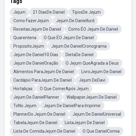
Tags
Jejum
21 DiasDe Daniel
TiposDe Jejum
Como FazerJejum
Jejum De DanielIurd
ReceitasJejum De Daniel
Como ÉO Jejum De Daniel
Quarentena
O Que ÉO Jejum De Daniel
PropositoJejum
Jejum De DanielCronograma
Jejum De Daniel10 Dias
DietaDe Daniel
Jejum De DanielOração
O Jejum QueAgrada a Deus
Alimentos ParaJejum De Daniel
LivroJejum De Daniel
Cardápio ParaJejum De Daniel
Jejum DeDavi
Hortaliças
O Que ComerApós Jejum
Jejum De DanielPlanner
WallpaperJejum De Daniel
ToNo Jejum
Jejum De DanielPara Imprimir
PlannerDo Jejum De Daniel
Jejum De DanielUniversal
TabelaJejum De Daniel
ListaJejum De Daniel
Lista De ComidaJejum De Daniel
O Que DanielComia