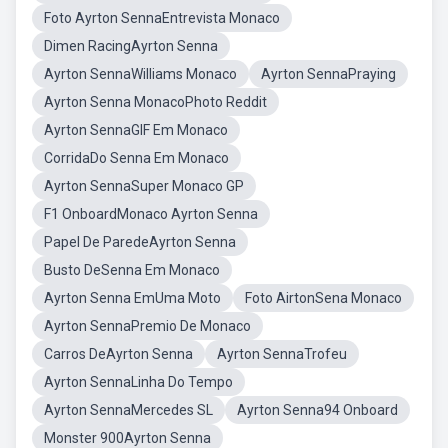
Foto Ayrton SennaEntrevista Monaco
Dimen RacingAyrton Senna
Ayrton SennaWilliams Monaco
Ayrton SennaPraying
Ayrton Senna MonacoPhoto Reddit
Ayrton SennaGIF Em Monaco
CorridaDo Senna Em Monaco
Ayrton SennaSuper Monaco GP
F1 OnboardMonaco Ayrton Senna
Papel De ParedeAyrton Senna
Busto DeSenna Em Monaco
Ayrton Senna EmUma Moto
Foto AirtonSena Monaco
Ayrton SennaPremio De Monaco
Carros DeAyrton Senna
Ayrton SennaTrofeu
Ayrton SennaLinha Do Tempo
Ayrton SennaMercedes SL
Ayrton Senna94 Onboard
Monster 900Ayrton Senna