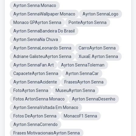
Ayrton Senna Monaco
Ayrton SennaWallpaper Monaco
Ayrton SennaLogo
Monaco GPAyrton Senna
PonteAyrton Senna
Ayrton SennaBandeira Do Brasil
Ayrton SennaNa Chuva
Ayrton SennaLeonardo Senna
CarroAyrton Senna
Adriane GalisteuAyrton Senna
XuxaE Ayrton Senna
Ayrton SennaFan Art
Ayrton SennaToleman
CapaceteAyrton Senna
Ayrton SennaCar
Ayrton SennaAcidente
FrasesAyrton Senna
FotoAyrton Senna
MuseuAyrton Senna
Fotos ArtonSenna Monaco
Ayrton SennaDesenho
Ayrton SennaVoltada Em Monaco
Fotos DeAyrton Senna
MonacoF1 Senna
Ayrton SennaCorrendo
Frases MotivacionaisAyrton Senna