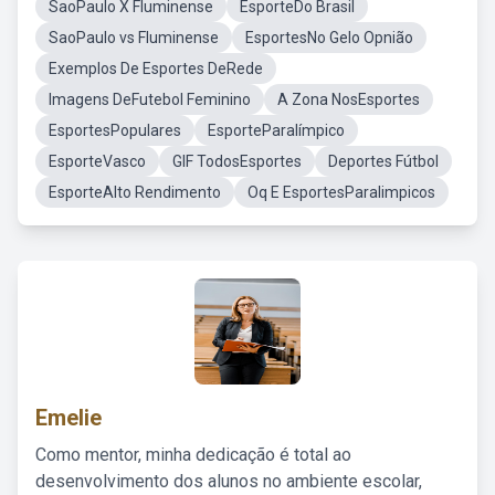
SaoPaulo X Fluminense
EsporteDo Brasil
SaoPaulo vs Fluminense
EsportesNo Gelo Opnião
Exemplos De Esportes DeRede
Imagens DeFutebol Feminino
A Zona NosEsportes
EsportesPopulares
EsporteParalímpico
EsporteVasco
GIF TodosEsportes
Deportes Fútbol
EsporteAlto Rendimento
Oq E EsportesParalimpicos
Emelie
Como mentor, minha dedicação é total ao
desenvolvimento dos alunos no ambiente escolar,