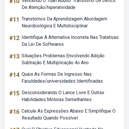
#10
Vencendo O Tdah Adulto: Transtorno De Déficit
De Atenção/hiperatividade
#11
Transtornos Da Aprendizagem Abordagem
Neurobiológica E Multidisciplinar
#12
Identifique A Alternativa Incorreta Nas Tratativas
Da Lei De Softwares.
#13
Situações Problemas Envolvendo Adição
Subtração E Multiplicação 4o Ano
#14
Quais As Formas De Ingresso Nas
Faculdades/universidades Identificadas
#15
Desconsiderando O Lance Livre E Outras
Habilidades Motoras Semelhantes
#16
Calcule As Expressões Abaixo E Simplifique O
Resultado Quando Possível