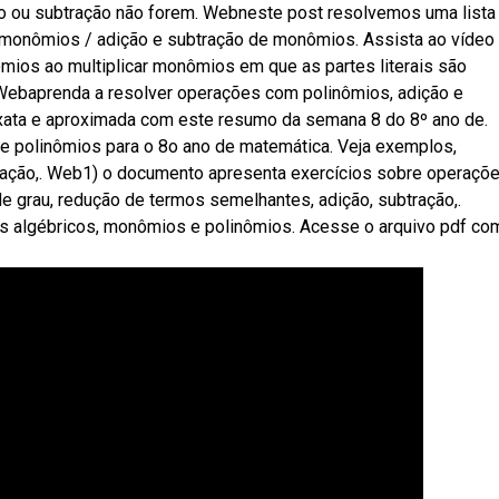
o ou subtração não forem. Webneste post resolvemos uma list
monômios / adição e subtração de monômios. Assista ao vídeo
mios ao multiplicar monômios em que as partes literais são
ebaprenda a resolver operações com polinômios, adição e
exata e aproximada com este resumo da semana 8 do 8º ano de.
polinômios para o 8o ano de matemática. Veja exemplos,
tração,. Web1) o documento apresenta exercícios sobre operaçõ
e grau, redução de termos semelhantes, adição, subtração,.
s algébricos, monômios e polinômios. Acesse o arquivo pdf co