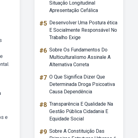
Situação Longitudinal
Apresentação Cefálica
#5
Desenvolver Uma Postura ética
E Socialmente Responsável No
Trabalho Exige
s
#6
Sobre Os Fundamentos Do
 e
Multiculturalismo Assinale A
tal.
Alternativa Correta
#7
O Que Significa Dizer Que
Determinada Droga Psicoativa
Causa Dependência
a
#8
Transparência E Qualidade Na
Gestão Pública Cidadania E
os e
Equidade Social
#9
Sobre A Constituição Das