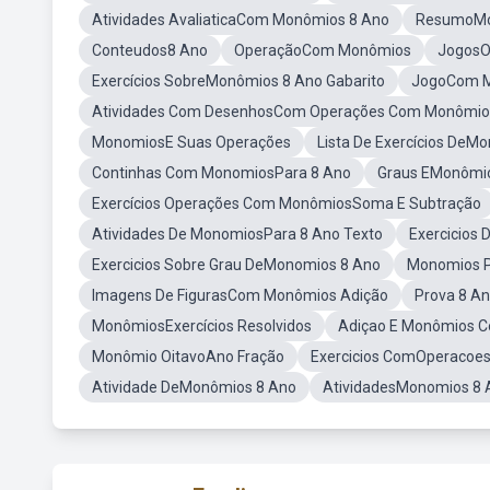
Atividades AvaliaticaCom Monômios 8 Ano
ResumoMo
Conteudos8 Ano
OperaçãoCom Monômios
JogosO
Exercícios SobreMonômios 8 Ano Gabarito
JogoCom 
Atividades Com DesenhosCom Operações Com Monômio
MonomiosE Suas Operações
Lista De Exercícios DeM
Continhas Com MonomiosPara 8 Ano
Graus EMonômio
Exercícios Operações Com MonômiosSoma E Subtração
Atividades De MonomiosPara 8 Ano Texto
Exercicios
Exercicios Sobre Grau DeMonomios 8 Ano
Monomios P
Imagens De FigurasCom Monômios Adição
Prova 8 An
MonômiosExercícios Resolvidos
Adiçao E Monômios C
Monômio OitavoAno Fração
Exercicios ComOperaco
Atividade DeMonômios 8 Ano
AtividadesMonomios 8 