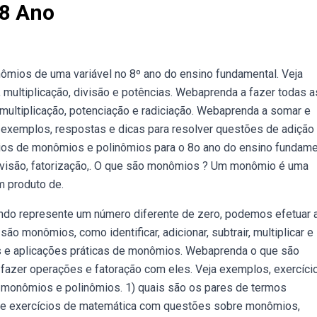
8 Ano
ios de uma variável no 8º ano do ensino fundamental. Veja
multiplicação, divisão e potências. Webaprenda a fazer todas a
ultiplicação, potenciação e radiciação. Webaprenda a somar e
a exemplos, respostas e dicas para resolver questões de adição
os de monômios e polinômios para o 8o ano do ensino fundamen
 divisão, fatorização,. O que são monômios ? Um monômio é uma
m produto de.
o represente um número diferente de zero, podemos efetuar 
o monômios, como identificar, adicionar, subtrair, multiplicar e
s e aplicações práticas de monômios. Webaprenda o que são
fazer operações e fatoração com eles. Veja exemplos, exercíci
 monômios e polinômios. 1) quais são os pares de termos
 de exercícios de matemática com questões sobre monômios,