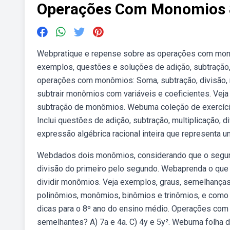
Operações Com Monomios 
Webpratique e repense sobre as operações com monôm
exemplos, questões e soluções de adição, subtração, 
operações com monômios: Soma, subtração, divisão, m
subtrair monômios com variáveis e coeficientes. Vej
subtração de monômios. Webuma coleção de exercíci
Inclui questões de adição, subtração, multiplicação,
expressão algébrica racional inteira que representa u
Webdados dois monômios, considerando que o segund
divisão do primeiro pelo segundo. Webaprenda o que sã
dividir monômios. Veja exemplos, graus, semelhança
polinômios, monômios, binômios e trinômios, e como 
dicas para o 8º ano do ensino médio. Operações com
semelhantes? A) 7a e 4a. C) 4y e 5y². Webuma folha