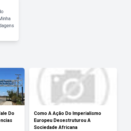
do
Minha
rdagens
Vale Do
Como A Ação Do Imperialismo
ências
Europeu Desestruturou A
Sociedade Africana