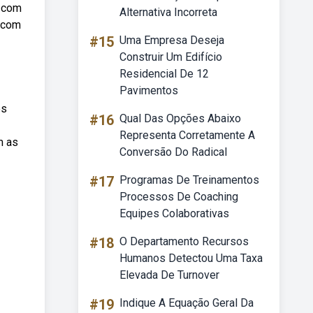
a com
Alternativa Incorreta
 com
#15
Uma Empresa Deseja
Construir Um Edifício
Residencial De 12
Pavimentos
es
#16
Qual Das Opções Abaixo
Representa Corretamente A
m as
Conversão Do Radical
#17
Programas De Treinamentos
Processos De Coaching
Equipes Colaborativas
#18
O Departamento Recursos
Humanos Detectou Uma Taxa
Elevada De Turnover
#19
Indique A Equação Geral Da