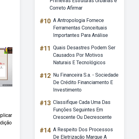
Primeiras Estruturas Urbanas é
Correto Afirmar
#10
A Antropologia Fornece
Ferramentas Conceituais
Importantes Para Análise
#11
Quais Desastres Podem Ser
Causados Por Motivos
Naturais E Tecnológicos
#12
Nu Financeira S.a. - Sociedade
De Crédito Financiamento E
Investimento
#13
Classifique Cada Uma Das
Funções Seguintes Em
plicar
Crescente Ou Decrescente
adição
#14
A Respeito Dos Processos
De Eletrização Marque A