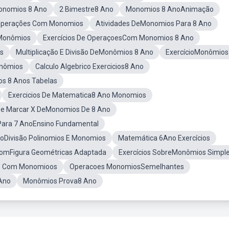
nomios 8 Ano
2 Bimestre8 Ano
Monomios 8 AnoAnimação
perações Com Monomios
Atividades DeMonomios Para 8 Ano
Monômios
Exercícios De OperaçoesCom Monomios 8 Ano
s
Multiplicação E Divisão DeMonômios 8 Ano
ExercícioMonômios
onômios
Calculo Algebrico Exercicios8 Ano
s 8 Anos Tabelas
Exercicios De Matematica8 Ano Monomios
 De Marcar X DeMonomios De 8 Ano
ara 7 AnoEnsino Fundamental
oDivisão Polinomios E Monomios
Matemática 6Ano Exercícios
omFigura Geométricas Adaptada
Exercícios SobreMonômios Simpl
es Com Monomioos
Operacoes MonomiosSemelhantes
Ano
Monômios Prova8 Ano