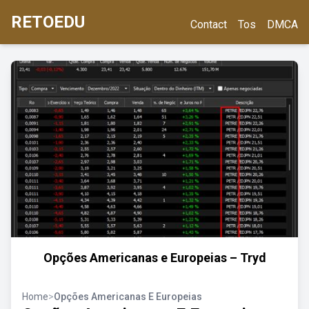
RETOEDU
Contact
Tos
DMCA
Opções Americanas e Europeias – Tryd
Home
>
Opções Americanas E Europeias