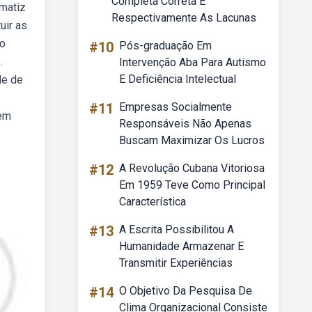
Completa Correta E
matiz
Respectivamente As Lacunas
uir as
 o
#10
Pós-graduação Em
.
Intervenção Aba Para Autismo
E Deficiência Intelectual
de de
#11
Empresas Socialmente
uem
Responsáveis Não Apenas
Buscam Maximizar Os Lucros
#12
A Revolução Cubana Vitoriosa
Em 1959 Teve Como Principal
Característica
#13
A Escrita Possibilitou A
Humanidade Armazenar E
Transmitir Experiências
#14
O Objetivo Da Pesquisa De
Clima Organizacional Consiste