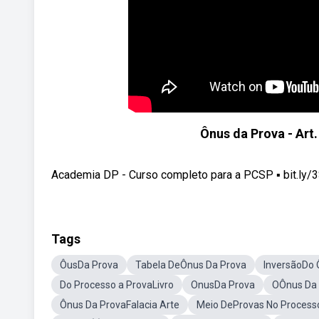
Ônus da Prova - Art
Academia DP - Curso completo para a PCSP ▪️ bit.ly/3
Tags
ÔusDa Prova
Tabela DeÔnus Da Prova
InversãoDo 
Do Processo a ProvaLivro
OnusDa Prova
OÔnus Da
Ônus Da ProvaFalacia Arte
Meio DeProvas No Process