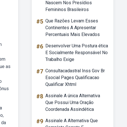
Nascem Nos Presídios
Femininos Brasileiros
#5
Que Razões Levam Esses
Continentes A Apresentar
Percentuais Mais Elevados
m
#6
Desenvolver Uma Postura ética
E Socialmente Responsável No
 em
Trabalho Exige
ue as
#7
Consultacadastral Inss Gov Br
Esocial Pages Qualificacao
o
Qualificar Xhtml
 ônus
#8
Assinale A única Alternativa
Que Possui Uma Oração
a
Coordenada Assindética
o,
#9
Assinale A Alternativa Que
 da