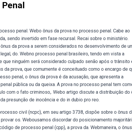
 Penal
rocesso penal. Webo ônus da prova no processo penal. Cabe ao
da, sendo invertido em fase recursal. Recai sobre o ministério.
e o ônus da prova a serem considerados no desenvolvimento de u
legal, do. Webno processo penal brasileiro, tendo em vista a
 de que ninguém será considerado culpado senão após o trânsito
nus da prova, que comumente é conceituado como o encargo de q
esso penal, o ônus da prova é da acusação, que apresenta a
o penal pública ou da queixa. A prova no processo penal tem com
lo com o fato criminoso,. Webo artigo discute a distribuição do
da presunção de inocência e do in dubio pro reo.
ocesso civil (ncpc), em seu artigo 3738, dispõe sobre o ônus d
 provar os. Webousamos discordar do posicionamento majoritári
o código de processo penal (cpp), a prova da. Webmaneira, o ônus