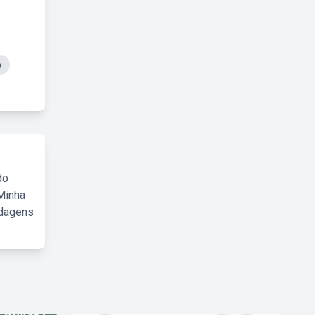
o
do
Minha
rdagens