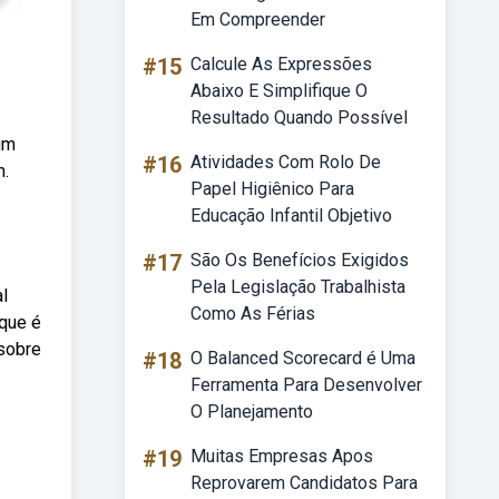
Em Compreender
#15
Calcule As Expressões
Abaixo E Simplifique O
Resultado Quando Possível
 um
#16
Atividades Com Rolo De
m.
Papel Higiênico Para
Educação Infantil Objetivo
#17
São Os Benefícios Exigidos
Pela Legislação Trabalhista
l
Como As Férias
 que é
 sobre
#18
O Balanced Scorecard é Uma
Ferramenta Para Desenvolver
O Planejamento
#19
Muitas Empresas Apos
Reprovarem Candidatos Para