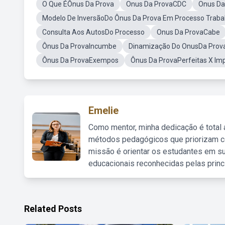
O Que ÉÔnus Da Prova
Onus Da ProvaCDC
Onus Da
Modelo De InversãoDo Ônus Da Prova Em Processo Trabal
Consulta Aos AutosDo Processo
Onus Da ProvaCabe
Ônus Da ProvaIncumbe
Dinamização Do OnusDa Prova
Ônus Da ProvaExempos
Ônus Da ProvaPerfeitas X Imp
Emelie
Como mentor, minha dedicação é total
métodos pedagógicos que priorizam co
missão é orientar os estudantes em su
educacionais reconhecidas pelas princ
Related Posts