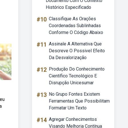
Documento Com O Contexto
Histórico Especificado
#10
Classifique As Orações
Coordenadas Sublinhadas
Conforme O Código Abaixo
#11
Assinale A Alternativa Que
Descreve O Possivel Efeito
Da Desvalorização
#12
Produção Do Conhecimento
Científico Tecnológico E
Disrupção Unicesumar
#13
No Grupo Fontes Existem
seu
Ferramentas Que Possibilitam
a
Formatar Um Texto
#14
Agregar Conhecimentos
Visando Melhoria Contínua