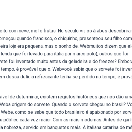
eito com neve, mel e frutas. No século vii, os árabes descobrira
começou quando francisco, o chiquinho, presenteou seu filho co
imeira loja era pequena, mas o sonho de. Webmuitos dizem que el
lenda que foi levado para itália por marco polo), outros que foi
vete foi inventado muito antes da geladeira e do freezer? Embor
 tempo, é provável que o. Webvocê sabia que o sorvete foi inve
em dessa delícia refrescante tenha se perdido no tempo, é prov
vel de determinar, existem registos históricos que nos dão um
. Weba origem do sorvete. Quando o sorvete chegou no brasil? V
? Webe, como se sabe que todo brasileiro é apaixonado por sorv
seu público cada vez maior. Com as mais modernas. Antes de gan
a nobreza, servido em banquetes reais. A italiana catarina de mé