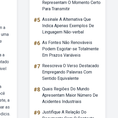
Representam O Momento Certo
Para Transmitir
#5
Assinale A Alternativa Que
Indica Apenas Exemplos De
m a
Linguagem Não-verbal
m uma
e
#6
As Fontes Não Renováveis
Podem Esgotar-se Totalmente
a a
Em Prazos Variáveis
ntado
#7
Reescreva O Verso Destacado
ável
Empregando Palavras Com
Sentido Equivalente
a
#8
Quais Regiões Do Mundo
ocê
Apresentam Maior Número De
ete, a
Acidentes Industriais
har as
#9
Justifique A Relação Do
dicis.