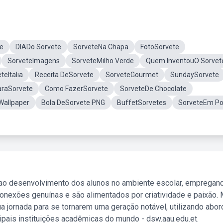
e
DIADo Sorvete
SorveteNa Chapa
FotoSorvete
SorveteImagens
SorveteMilho Verde
Quem InventouO Sorvet
teItalia
Receita DeSorvete
SorveteGourmet
SundaySorvete
araSorvete
Como FazerSorvete
SorveteDe Chocolate
Wallpaper
Bola DeSorvete PNG
BuffetSorvetes
SorveteEm Po
 ao desenvolvimento dos alunos no ambiente escolar, empregan
nexões genuínas e são alimentados por criatividade e paixão. 
a jornada para se tornarem uma geração notável, utilizando abo
ipais instituições acadêmicas do mundo - dsw.aau.edu.et.