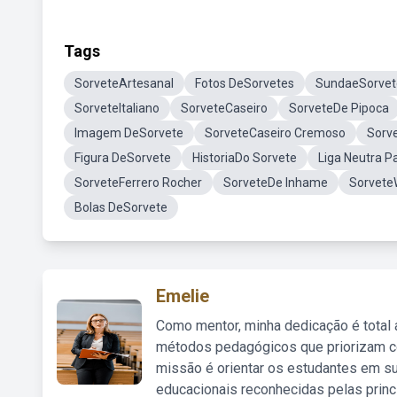
Tags
SorveteArtesanal
Fotos DeSorvetes
SundaeSorvet
SorveteItaliano
SorveteCaseiro
SorveteDe Pipoca
Imagem DeSorvete
SorveteCaseiro Cremoso
Sorve
Figura DeSorvete
HistoriaDo Sorvete
Liga Neutra P
SorveteFerrero Rocher
SorveteDe Inhame
Sorvete
Bolas DeSorvete
Emelie
Como mentor, minha dedicação é total
métodos pedagógicos que priorizam co
missão é orientar os estudantes em su
educacionais reconhecidas pelas princ